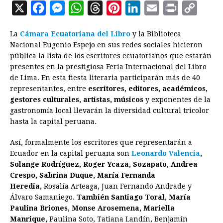
X
F
M
W
T
P
L
E
P
C
a
e
h
h
i
i
m
r
o
La
Cámara Ecuatoriana del Libro
y la Biblioteca
c
s
a
r
n
n
a
i
p
Nacional Eugenio Espejo en sus redes sociales hicieron
e
s
t
e
t
k
i
n
y
pública la lista de los escritores ecuatorianos que estarán
presentes en la prestigiosa Feria Internacional del Libro
b
e
s
a
e
e
l
t
L
de Lima. En esta fiesta literaria participarán más de 40
o
n
A
d
r
d
i
representantes, entre
escritores, editores, académicos,
o
g
p
s
e
I
n
gestores culturales, artistas, músicos
y exponentes de la
gastronomía local llevarán la diversidad cultural tricolor
k
e
p
s
n
k
hasta la capital peruana.
r
t
Así, formalmente los escritores que representarán a
Ecuador en la capital peruana son
Leonardo Valencia
,
Solange Rodríguez, Roger Ycaza, Sozapato, Andrea
Crespo, Sabrina Duque, María Fernanda
Heredia,
Rosalía Arteaga, Juan Fernando Andrade y
Álvaro Samaniego.
También Santiago Toral, María
Paulina Briones, Monse Arosemena, Mariella
Manrique,
Paulina Soto, Tatiana Landín, Benjamín