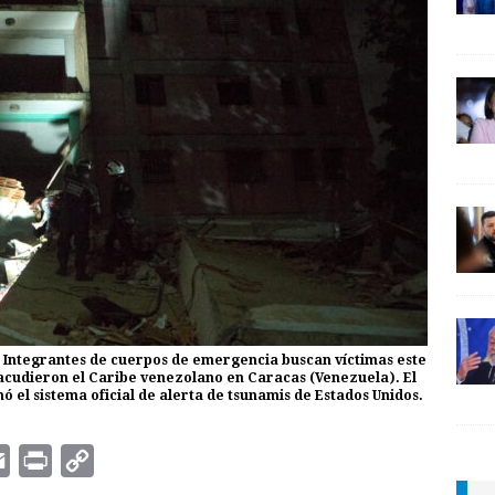
 Integrantes de cuerpos de emergencia buscan víctimas este
sacudieron el Caribe venezolano en Caracas (Venezuela). El
ó el sistema oficial de alerta de tsunamis de Estados Unidos.
E
P
C
m
r
o