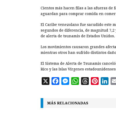
Cientos más hacen filas a las afueras de 
aguardan para comprar comida en comerci
El Caribe venezolano fue sacudido este m
segundos de diferencia, de magnitud 7,2 y
de alerta de tsunamis de Estados Unidos.
Los movimientos causaron grandes afecta
mientras otros han sufrido distintos daño
El Sistema de Alerta de Tsunamis canceló
Rico y las Islas Vírgenes estadounidenses
X
F
M
W
T
P
L
a
e
h
h
i
i
c
s
a
r
n
n
MÁS RELACIONADAS
e
s
t
e
t
k
b
e
s
a
e
e