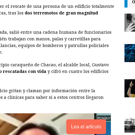
O
ver el rescate de una persona de un edificio totalmente
a
i
p
as, tras los
dos terremotos de gran magnitud
i
n
y
l
t
L
cada, salió entre una cadena humana de funcionarios
i
bién trabajan con manos, palas y carretillas para
n
lancias, equipos de bomberos y patrullas policiales
e.
k
ipio caraqueño de Chacao, el alcalde local, Gustavo
o rescatadas con vida
y cifró en cuatro los edificios
ficio gritan y claman por información entre la
 a clínicas para saber si a estos centros llegaron
Lea el artículo