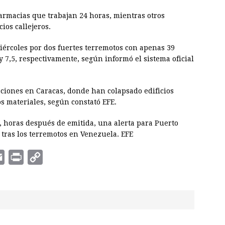
farmacias que trabajan 24 horas, mientras otros
os callejeros.
iércoles por dos fuertes terremotos con apenas 39
 7,5, respectivamente, según informó el sistema oficial
ciones en Caracas, donde han colapsado edificios
s materiales, según constató EFE.
, horas después de emitida, una alerta para Puerto
 tras los terremotos en Venezuela. EFE
E
P
C
m
r
o
a
i
p
i
n
y
l
t
L