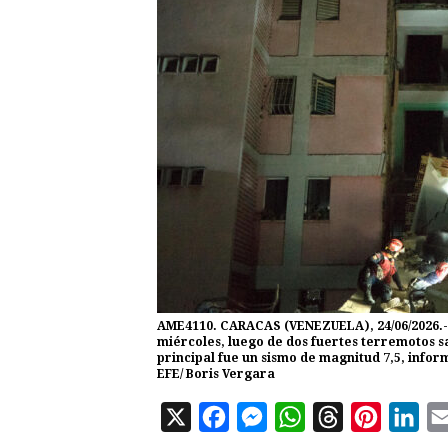
AME4110. CARACAS (VENEZUELA), 24/06/2026.-
miércoles, luego de dos fuertes terremotos 
principal fue un sismo de magnitud 7,5, inform
EFE/ Boris Vergara
X
F
M
W
T
P
L
a
e
h
h
i
i