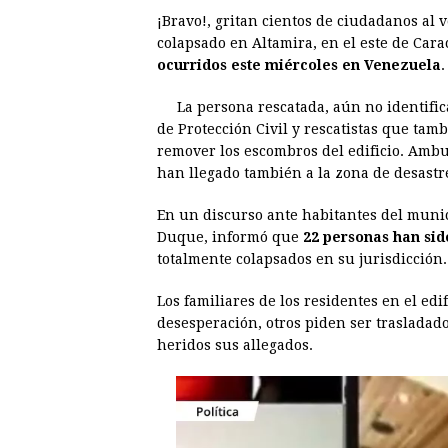
¡Bravo!, gritan cientos de ciudadanos al 
c
s
a
r
n
n
colapsado en Altamira, en el este de Carac
e
s
t
e
t
k
ocurridos este miércoles en Venezuela
.
b
e
s
a
e
e
La persona rescatada, aún no identifi
o
n
A
d
r
d
de Protección Civil y rescatistas que tam
o
g
p
s
e
I
remover los escombros del edificio. Ambu
han llegado también a la zona de desastr
k
e
p
s
n
r
t
En un discurso ante habitantes del munic
Duque, informó que
22 personas han sid
totalmente colapsados en su jurisdicción.
Los familiares de los residentes en el edi
desesperación, otros piden ser trasladados
heridos sus allegados.