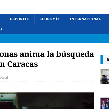
DEPORTES
ECONOMÍA
INTERNACIONAL
O
sonas anima la búsqueda
R
en Caracas
cional