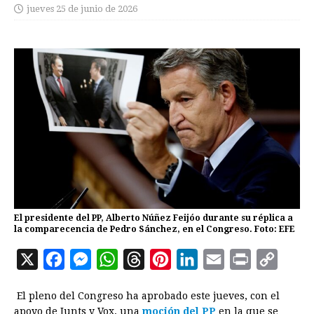
jueves 25 de junio de 2026
El presidente del PP, Alberto Núñez Feijóo durante su réplica a
la comparecencia de Pedro Sánchez, en el Congreso. Foto: EFE
X
F
M
W
T
P
L
E
P
C
a
e
h
h
i
i
m
r
o
El pleno del Congreso ha aprobado este jueves, con el
c
s
a
r
n
n
a
i
p
apoyo de Junts y Vox, una
moción del PP
en la que se