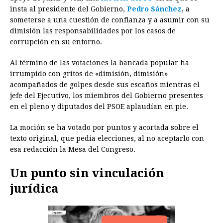
e
s
t
e
t
k
i
n
y
insta al presidente del Gobierno,
Pedro Sánchez
, a
someterse a una cuestión de confianza y a asumir con su
b
e
s
a
e
e
l
t
L
dimisión las responsabilidades por los casos de
o
n
A
d
r
d
i
corrupción en su entorno.
o
g
p
s
e
I
n
Al término de las votaciones la bancada popular ha
k
e
p
s
n
k
irrumpido con gritos de «dimisión, dimisión»
r
t
acompañados de golpes desde sus escaños mientras el
jefe del Ejecutivo, los miembros del Gobierno presentes
en el pleno y diputados del PSOE aplaudían en pie.
La moción se ha votado por puntos y acortada sobre el
texto original, que pedía elecciones, al no aceptarlo con
esa redacción la Mesa del Congreso.
Un punto sin vinculación
jurídica