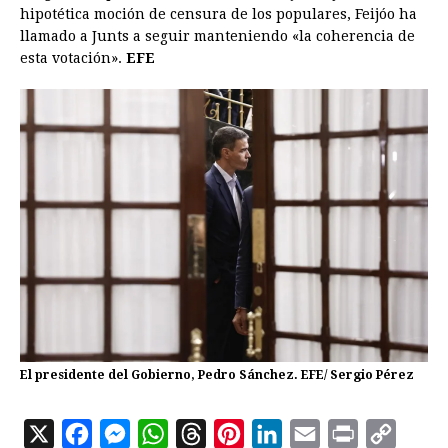
hipotética moción de censura de los populares, Feijóo ha
llamado a Junts a seguir manteniendo «la coherencia de
esta votación».
EFE
El presidente del Gobierno, Pedro Sánchez. EFE/ Sergio Pérez
X
F
M
W
T
P
L
E
P
C