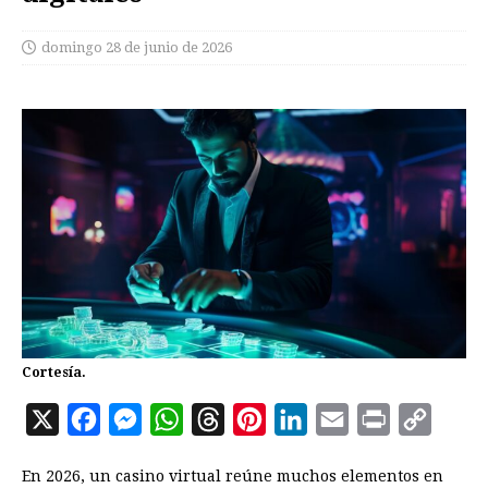
domingo 28 de junio de 2026
Cortesía.
X
F
M
W
T
P
L
E
P
C
a
e
h
h
i
i
m
r
o
En 2026, un casino virtual reúne muchos elementos en
c
s
a
r
n
n
a
i
p