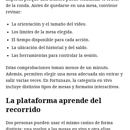
de la ronda. Antes de quedarse en una mesa, conviene
revisar:
La orientación y el tamaño del video.
Los límites de la mesa elegida.
El tiempo disponible para cada acción.
La ubicación del historial y del saldo.
Las herramientas para controlar la sesión.
Estas comprobaciones toman menos de un minuto.
Además, permiten elegir una mesa adecuada sin entrar y
salir varias veces. En Fortunazo, la categoría en vivo
incluye distintos tipos de mesas y formatos interactivos.
La plataforma aprende del
recorrido
Dos personas pueden usar el mismo casino de forma
distinta: una vuelve a las mesas en vivo y otra elige