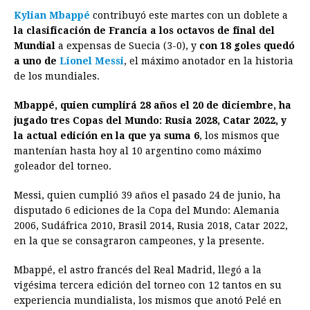
Kylian Mbappé
contribuyó este martes con un doblete a
c
s
a
r
n
n
a
i
p
la clasificación de Francia a los octavos de final del
e
s
t
e
t
k
i
n
y
Mundial
a expensas de Suecia (3-0), y
con 18 goles quedó
a uno de
Lionel Messi
b
e
s
, el máximo anotador en la historia
a
e
e
l
t
L
de los mundiales.
o
n
A
d
r
d
i
o
g
p
s
e
I
n
Mbappé, quien cumplirá 28 años el 20 de diciembre, ha
jugado tres Copas del Mundo: Rusia 2028, Catar 2022, y
k
e
p
s
n
k
la actual edición en la que ya suma 6
, los mismos que
r
t
mantenían hasta hoy al 10 argentino como máximo
goleador del torneo.
Messi, quien cumplió 39 años el pasado 24 de junio, ha
disputado 6 ediciones de la Copa del Mundo: Alemania
2006, Sudáfrica 2010, Brasil 2014, Rusia 2018, Catar 2022,
en la que se consagraron campeones, y la presente.
Mbappé, el astro francés del Real Madrid, llegó a la
vigésima tercera edición del torneo con 12 tantos en su
experiencia mundialista, los mismos que anotó Pelé en