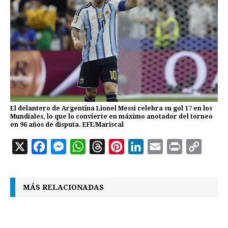
El delantero de Argentina Lionel Messi celebra su gol 17 en los
Mundiales, lo que lo convierte en máximo anotador del torneo
en 96 años de disputa. EFE/Mariscal
X
F
M
W
T
P
L
E
P
C
a
e
h
h
i
i
m
r
o
c
s
a
r
n
n
a
i
p
MÁS RELACIONADAS
e
s
t
e
t
k
i
n
y
b
e
s
a
e
e
l
t
L
o
n
A
d
r
d
i