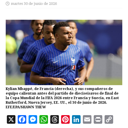
martes 30 de junio de 2026
Kylian Mbappé, de Francia (derecha), y sus compañeros de
equipo calientan antes del partido de dieciseisavos de final de
la Copa Mundial de la FIFA 2026 entre Francia y Suecia, en East
Rutherford, Nueva Jersey, EE. UU., el 30 de junio de 2026.
EFE/EPA/SHAWN THEW
X
F
M
W
T
P
L
E
P
C
a
e
h
h
i
i
m
r
o