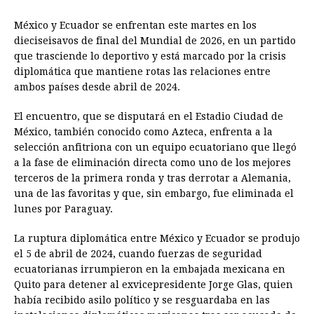
a
e
h
h
i
i
m
r
o
México y Ecuador se enfrentan este martes en los
c
s
a
r
n
n
a
i
p
dieciseisavos de final del Mundial de 2026, en un partido
e
s
t
e
t
k
i
n
y
que trasciende lo deportivo y está marcado por la crisis
diplomática que mantiene rotas las relaciones entre
b
e
s
a
e
e
l
t
L
ambos países desde abril de 2024.
o
n
A
d
r
d
i
o
g
p
s
e
I
n
El encuentro, que se disputará en el Estadio Ciudad de
México, también conocido como Azteca, enfrenta a la
k
e
p
s
n
k
selección anfitriona con un equipo ecuatoriano que llegó
r
t
a la fase de eliminación directa como uno de los mejores
terceros de la primera ronda y tras derrotar a Alemania,
una de las favoritas y que, sin embargo, fue eliminada el
lunes por Paraguay.
La ruptura diplomática entre México y Ecuador se produjo
el 5 de abril de 2024, cuando fuerzas de seguridad
ecuatorianas irrumpieron en la embajada mexicana en
Quito para detener al exvicepresidente Jorge Glas, quien
había recibido asilo político y se resguardaba en las