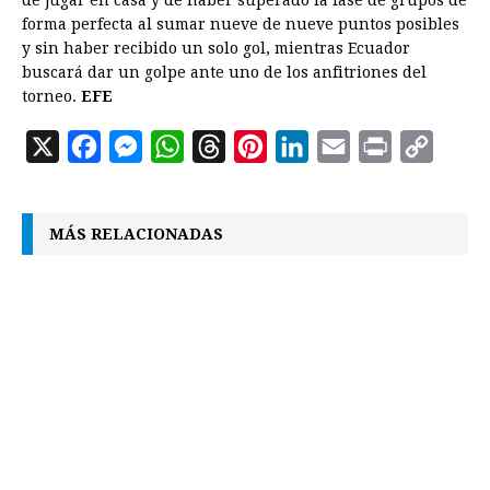
de jugar en casa y de haber superado la fase de grupos de
forma perfecta al sumar nueve de nueve puntos posibles
y sin haber recibido un solo gol, mientras Ecuador
buscará dar un golpe ante uno de los anfitriones del
torneo.
EFE
X
F
M
W
T
P
L
E
P
C
a
e
h
h
i
i
m
r
o
c
s
a
r
n
n
a
i
p
MÁS RELACIONADAS
e
s
t
e
t
k
i
n
y
b
e
s
a
e
e
l
t
L
o
n
A
d
r
d
i
o
g
p
s
e
I
n
k
e
p
s
n
k
r
t