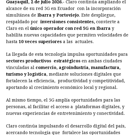
Guayaquil, 2 de julio 2026.-
Claro continúa ampliando el
c
s
a
r
n
n
a
i
p
alcance de su red 5G en Ecuador con la incorporación
e
s
t
e
t
k
i
n
y
simultánea de
Ibarra y Portoviejo
. Este despliegue,
respaldado por
b
e
inversiones consistentes,
s
a
e
e
convierte a
l
t
L
Claro en el
único operador con red 5G en Ibarra
y
o
n
A
d
r
d
i
habilita nuevas capacidades que permiten velocidades de
o
g
p
s
e
I
n
hasta
10 veces superiores
a las actuales.
k
e
p
s
n
k
La llegada de esta tecnología impulsa oportunidades para
r
t
sectores productivos estratégicos
en ambas ciudades
vinculadas al
comercio, agroindustria, manufactura,
turismo y logística
, mediante soluciones digitales que
fortalecen la eficiencia, productividad y competitividad,
aportando al crecimiento económico local y regional.
Al mismo tiempo, el 5G amplía oportunidades para las
personas, al facilitar el acceso a plataformas digitales, y
nuevas experiencias de entretenimiento y conectividad.
Claro continúa impulsando el desarrollo digital del país,
acercando tecnología que fortalece las oportunidades