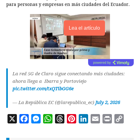
para personas y empresas en más ciudades del Ecuador.
Lea el artículo
powered by
La red 5G de Claro sigue conectando más ciudades:
ahora llega a Ibarra y Portoviejo
pic.twitter.com/txQTibGG6e
— La República EC (@larepublica_ec)
July 2, 2026
X
F
M
W
T
P
L
E
P
C
a
e
h
h
i
i
m
r
o
c
s
a
r
n
n
a
i
p