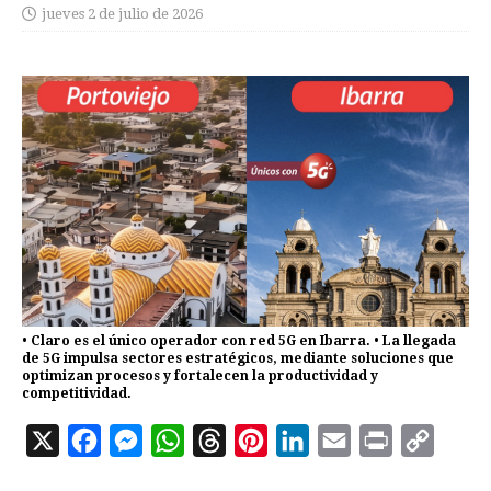
jueves 2 de julio de 2026
• Claro es el único operador con red 5G en Ibarra. • La llegada
de 5G impulsa sectores estratégicos, mediante soluciones que
optimizan procesos y fortalecen la productividad y
competitividad.
X
F
M
W
T
P
L
E
P
C
a
e
h
h
i
i
m
r
o