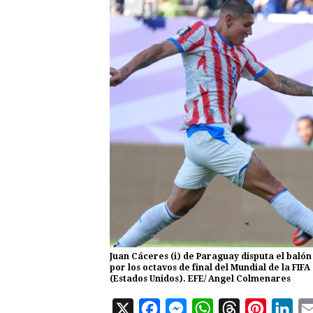
Juan Cáceres (i) de Paraguay disputa el baló
por los octavos de final del Mundial de la FIFA
(Estados Unidos). EFE/ Angel Colmenares
X
F
M
W
T
P
L