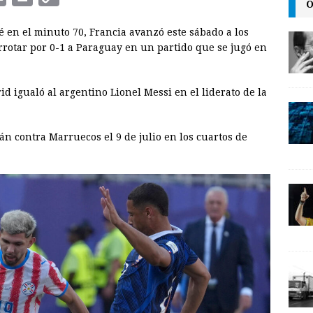
O
m
r
o
 en el minuto 70, Francia avanzó este sábado a los
a
i
p
rrotar por 0-1 a Paraguay en un partido que se jugó en
i
n
y
l
t
L
id igualó al argentino Lionel Messi en el liderato de la
i
n
n contra Marruecos el 9 de julio en los cuartos de
k