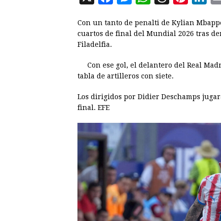
a
e
h
h
i
i
Con un tanto de penalti de Kylian Mbappé
c
s
a
r
n
n
cuartos de final del Mundial 2026 tras de
e
s
t
e
t
k
Filadelfia.
b
e
s
a
e
e
Con ese gol, el delantero del Real Madr
o
n
A
d
r
d
tabla de artilleros con siete.
o
g
p
s
e
I
Los dirigidos por Didier Deschamps jugará
k
e
p
s
n
final. EFE
r
t