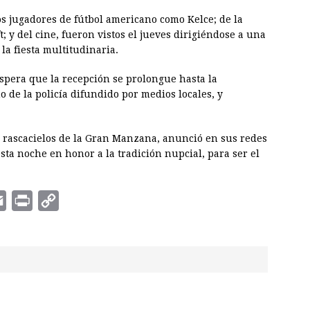
os jugadores de fútbol americano como Kelce; de la
; y del cine, fueron vistos el jueves dirigiéndose a una
la fiesta multitudinaria.
espera que la recepción se prolongue hasta la
e la policía difundido por medios locales, y
co rascacielos de la Gran Manzana, anunció en sus redes
esta noche en honor a la tradición nupcial, para ser el
E
P
C
m
r
o
a
i
p
i
n
y
l
t
L
i