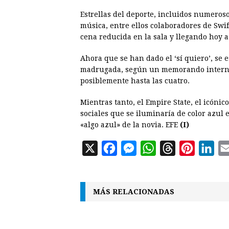
Estrellas del deporte, incluidos numeros
música, entre ellos colaboradores de Swift
cena reducida en la sala y llegando hoy a 
Ahora que se han dado el ‘sí quiero’, se 
madrugada, según un memorando interno d
posiblemente hasta las cuatro.
Mientras tanto, el Empire State, el icóni
sociales que se iluminaría de color azul 
«algo azul» de la novia. EFE
(I)
X
F
M
W
T
P
L
a
e
h
h
i
i
c
s
a
r
n
n
MÁS RELACIONADAS
e
s
t
e
t
k
b
e
s
a
e
e
o
n
A
d
r
d