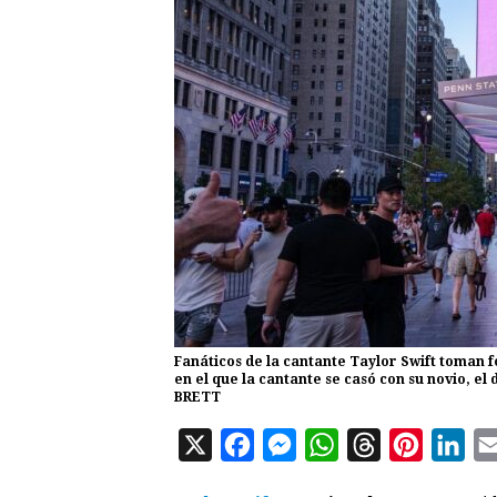
Fanáticos de la cantante Taylor Swift toman 
en el que la cantante se casó con su novio, el
BRETT
X
F
M
W
T
P
L
a
e
h
h
i
i