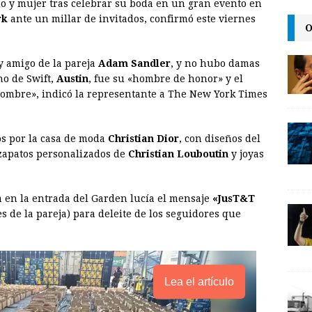
o y mujer tras celebrar su boda en un gran evento en
a
i
p
rk
ante un millar de invitados, confirmó este viernes
O
i
n
y
l
t
L
 y amigo de la pareja
Adam Sandler
, y no hubo damas
i
no de Swift,
Austin
, fue su «hombre de honor» y el
n
hombre», indicó la representante a The New York Times
k
os por la casa de moda
Christian Dior
, con diseños del
ó zapatos personalizados de
Christian Louboutin
y joyas
la en la entrada del Garden lucía el mensaje
«JusT&T
es de la pareja) para deleite de los seguidores que
Lea el artículo