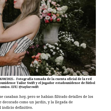
/2025.- Fotografía tomada de la cuenta oficial de la red
unidense Tailor Swift y el jugador estadounidense de fútbol
omiso. EFE/ @taylorswift
e casaban hoy, pero se habían filtrado detalles de los
e decorado como un jardín, y la llegada de
 indicio definitivo.