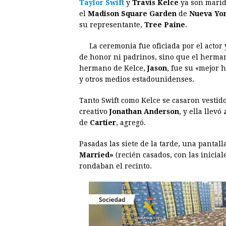
Taylor Swift
y
Travis Kelce
ya son marid
c
s
a
r
n
n
el
Madison Square
Garden
de
Nueva Yo
e
s
t
e
t
k
su representante,
Tree Paine
.
b
e
s
a
e
e
La ceremonia fue oficiada por el actor
o
n
A
d
r
d
de honor ni padrinos, sino que el herma
o
g
p
s
e
I
hermano de Kelce,
Jason
, fue su «mejor 
y otros medios estadounidenses.
k
e
p
s
n
r
t
Tanto Swift como Kelce se casaron vestid
creativo
Jonathan Anderson
, y ella llev
de
Cartier
, agregó.
Pasadas las siete de la tarde, una pantal
Married»
(recién casados, con las inicial
rondaban el recinto.