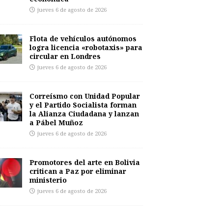
jueves 6 de agosto de 2026
Flota de vehículos autónomos
logra licencia «robotaxis» para
circular en Londres
jueves 6 de agosto de 2026
Correísmo con Unidad Popular
y el Partido Socialista forman
la Alianza Ciudadana y lanzan
a Pábel Muñoz
jueves 6 de agosto de 2026
Promotores del arte en Bolivia
critican a Paz por eliminar
ministerio
jueves 6 de agosto de 2026