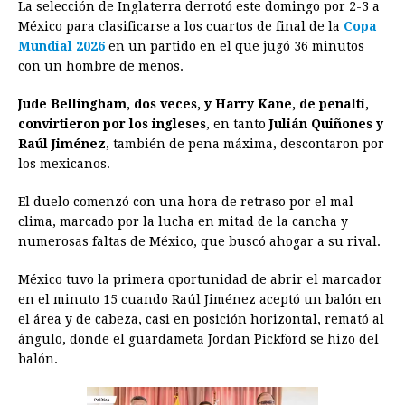
La selección de Inglaterra derrotó este domingo por 2-3 a
c
s
a
r
n
n
a
i
p
México para clasificarse a los cuartos de final de la
Copa
e
s
t
e
t
k
i
n
y
Mundial 2026
en un partido en el que jugó 36 minutos
con un hombre de menos.
b
e
s
a
e
e
l
t
L
o
n
A
d
r
d
i
Jude Bellingham, dos veces, y Harry Kane, de penalti,
o
g
p
s
e
I
n
convirtieron por los ingleses
, en tanto
Julián Quiñones y
Raúl Jiménez
, también de pena máxima, descontaron por
k
e
p
s
n
k
los mexicanos.
r
t
El duelo comenzó con una hora de retraso por el mal
clima, marcado por la lucha en mitad de la cancha y
numerosas faltas de México, que buscó ahogar a su rival.
México tuvo la primera oportunidad de abrir el marcador
en el minuto 15 cuando Raúl Jiménez aceptó un balón en
el área y de cabeza, casi en posición horizontal, remató al
ángulo, donde el guardameta Jordan Pickford se hizo del
balón.