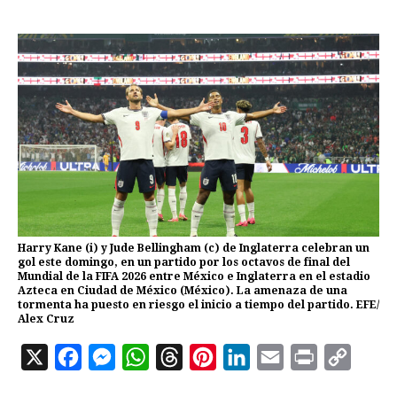
Harry Kane (i) y Jude Bellingham (c) de Inglaterra celebran un
gol este domingo, en un partido por los octavos de final del
Mundial de la FIFA 2026 entre México e Inglaterra en el estadio
Azteca en Ciudad de México (México). La amenaza de una
tormenta ha puesto en riesgo el inicio a tiempo del partido. EFE/
Alex Cruz
X
F
M
W
T
P
L
E
P
C
a
e
h
h
i
i
m
r
o