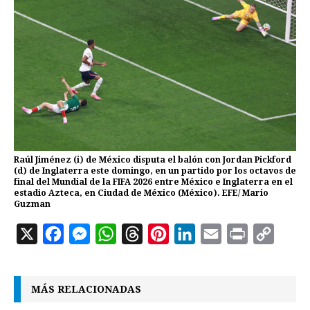
Raúl Jiménez (i) de México disputa el balón con Jordan Pickford
(d) de Inglaterra este domingo, en un partido por los octavos de
final del Mundial de la FIFA 2026 entre México e Inglaterra en el
estadio Azteca, en Ciudad de México (México). EFE/ Mario
Guzman
X
F
M
W
T
P
L
E
P
C
a
e
h
h
i
i
m
r
o
c
s
a
r
n
n
a
i
p
MÁS RELACIONADAS
e
s
t
e
t
k
i
n
y