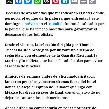
X
F
M
W
T
P
L
E
P
C
a
e
h
h
i
i
m
r
o
Decenas de
aficionados que merodeaban el hotel donde
c
s
a
r
n
n
a
i
p
pernocta el equipo de Inglaterra que enfrentará este
e
s
t
e
t
k
i
n
y
domingo a
México
en el
Mundial
, fueron desalojados por
la policía, que ha tomado
b
e
s
medidas para garantizar el
a
e
e
l
t
L
descanso de los futbolistas
.
o
n
A
d
r
d
i
o
g
p
s
e
I
n
Desde el viernes,
la selección dirigida por Thomas
Tuchel ha sido protegida por un robusto cuerpo de
k
e
p
s
n
k
seguridad, con elementos de la Guardia Nacional, la
r
t
Marina y la Policía
, que han colocado bardas para evitar
el acceso de hinchas.
A inicios de semana, miles de aficionados gritaron,
lanzaron petardos y tocaron sirenas fuera del hotel
donde se alejó el equipo de Ecuador que jugó con
México los dieciseisavos de final
, con el objetivo de no
dejar descansar a los sudamericanos.
Ahora hubo una
convocatoria en redes por parte de