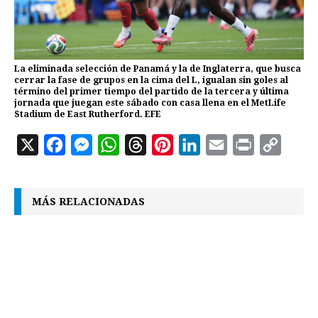
La eliminada selección de Panamá y la de Inglaterra, que busca
cerrar la fase de grupos en la cima del L, igualan sin goles al
término del primer tiempo del partido de la tercera y última
jornada que juegan este sábado con casa llena en el MetLife
Stadium de East Rutherford. EFE
X
F
M
W
T
P
L
E
P
C
a
e
h
h
i
i
m
r
o
c
s
a
r
n
n
a
i
p
MÁS RELACIONADAS
e
s
t
e
t
k
i
n
y
b
e
s
a
e
e
l
t
L
o
n
A
d
r
d
i
o
g
p
s
e
I
n
k
e
p
s
n
k
r
t