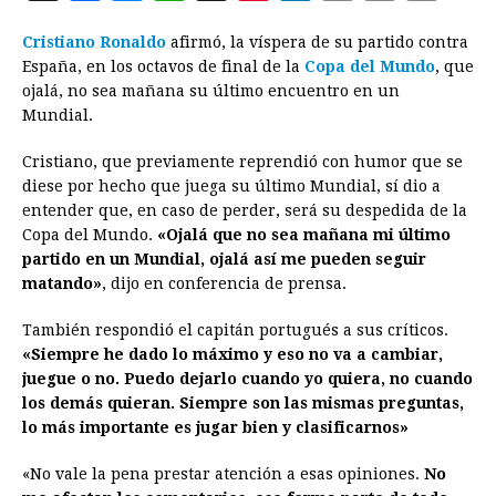
a
e
h
h
i
i
m
r
o
Cristiano Ronaldo
afirmó, la víspera de su partido contra
c
s
a
r
n
n
a
i
p
España, en los octavos de final de la
Copa del Mundo
, que
e
s
t
e
t
k
i
n
y
ojalá, no sea mañana su último encuentro en un
Mundial.
b
e
s
a
e
e
l
t
L
o
n
A
d
r
d
i
Cristiano, que previamente reprendió con humor que se
o
g
p
s
e
I
n
diese por hecho que juega su último Mundial, sí dio a
entender que, en caso de perder, será su despedida de la
k
e
p
s
n
k
Copa del Mundo.
«Ojalá que no sea mañana mi último
r
t
partido en un Mundial, ojalá así me pueden seguir
matando»
, dijo en conferencia de prensa.
También respondió el capitán portugués a sus críticos.
«Siempre he dado lo máximo y eso no va a cambiar,
juegue o no. Puedo dejarlo cuando yo quiera, no cuando
los demás quieran. Siempre son las mismas preguntas,
lo más importante es jugar bien y clasificarnos»
«No vale la pena prestar atención a esas opiniones.
No