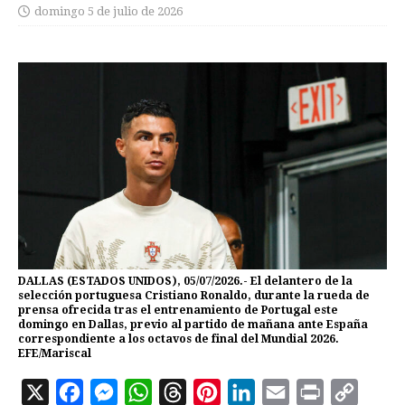
domingo 5 de julio de 2026
DALLAS (ESTADOS UNIDOS), 05/07/2026.- El delantero de la
selección portuguesa Cristiano Ronaldo, durante la rueda de
prensa ofrecida tras el entrenamiento de Portugal este
domingo en Dallas, previo al partido de mañana ante España
correspondiente a los octavos de final del Mundial 2026.
EFE/Mariscal
X
F
M
W
T
P
L
E
P
C