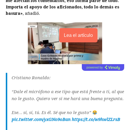
me afectan los comentarios, eso forma parte de todo.
Importa el apoyo de los aficionados, todo lo demás es
basura»
, añadió.
Lea el artículo
powered by
Cristiano Ronaldo:
“Dale el micrófono a ese tipo que está frente a ti, al que
no le gusto. Quiero ver si me hará una buena pregunta.
Ese… sí, sí, tú. Es él. Sé que no le gusto”
pic.twitter.com/yxGNo9oBan
https://t.co/w9hwlZLrsB