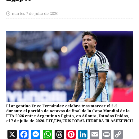
martes 7 de julio de 2026
El argentino Enzo Fernández celebra tras marcar el 3-2
durante el partido de octavos de final de la Copa Mundial de la
FIFA 2026 entre Argentina y Egipto, en Atlanta, Estados Unidos,
el 7 de julio de 2026. EFE/EPA/CRISTOBAL HERRERA-ULASHKEVICH
X
F
M
W
T
P
L
E
P
C