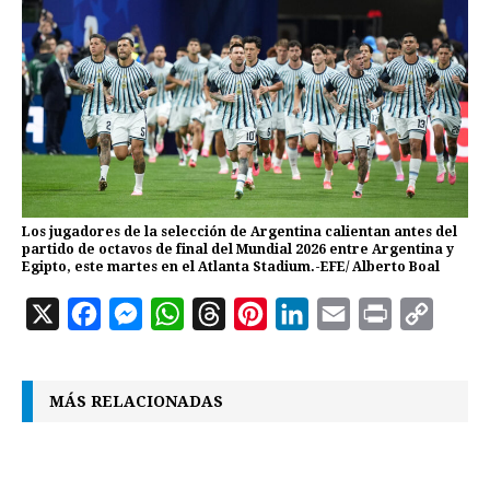
Los jugadores de la selección de Argentina calientan antes del
partido de octavos de final del Mundial 2026 entre Argentina y
Egipto, este martes en el Atlanta Stadium.-EFE/ Alberto Boal
X
F
M
W
T
P
L
E
P
C
a
e
h
h
i
i
m
r
o
c
s
a
r
n
n
a
i
p
MÁS RELACIONADAS
e
s
t
e
t
k
i
n
y
b
e
s
a
e
e
l
t
L
o
n
A
d
r
d
i