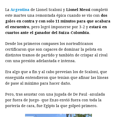
a
e
h
h
i
i
m
r
o
La
Argentina
de Lionel Scaloni y
Lionel Messi
completó
c
s
a
r
n
n
a
i
p
este martes una remontada épica cuando se vio con
dos
e
s
t
e
t
k
i
n
y
goles en contra y con solo 11 minutos para que acabara
el encuentro
b
, pero logró imponerse por 3-2 y
e
s
a
e
e
l
estará en
t
L
cuartos ante el ganador del Suiza-Colombia
.
o
n
A
d
r
d
i
o
g
p
s
e
I
n
Desde los primeros compases los norteafricanos
certificaron que son capaces de dominar la pelota en
k
e
p
s
n
k
distintos tramos de partido y también de crispar al rival
r
t
con una presión adelantada e intensa.
Era algo que a fin y al cabo preveían los de Scaloni, que
enseguida entendieron que tenían que afinar las líneas
de pase al máximo para hacer daño.
Pero, tras asustar con una jugada de De Paul -anulada
por fuera de juego- que Enzo envió fuera con toda la
portería de cara, fue Egipto la que golpeó primero.