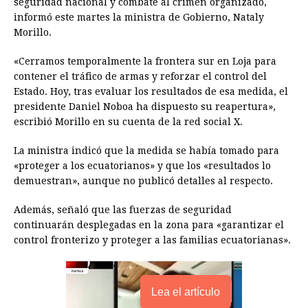
seguridad nacional y combate al crimen organizado,
b
e
s
a
e
e
l
t
L
informó este martes la ministra de Gobierno, Nataly
o
n
A
d
r
d
i
Morillo.
o
g
p
s
e
I
n
«Cerramos temporalmente la frontera sur en Loja para
k
e
p
s
n
k
contener el tráfico de armas y reforzar el control del
r
t
Estado. Hoy, tras evaluar los resultados de esa medida, el
presidente Daniel Noboa ha dispuesto su reapertura»,
escribió Morillo en su cuenta de la red social X.
La ministra indicó que la medida se había tomado para
«proteger a los ecuatorianos» y que los «resultados lo
demuestran», aunque no publicó detalles al respecto.
Además, señaló que las fuerzas de seguridad
continuarán desplegadas en la zona para «garantizar el
control fronterizo y proteger a las familias ecuatorianas».
Lea el artículo