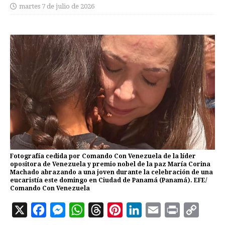
martes 7 de julio de 2026
Fotografía cedida por Comando Con Venezuela de la líder
opositora de Venezuela y premio nobel de la paz María Corina
Machado abrazando a una joven durante la celebración de una
eucaristía este domingo en Ciudad de Panamá (Panamá). EFE/
Comando Con Venezuela
X
F
M
W
T
P
L
E
P
C
a
e
h
h
i
i
m
r
o