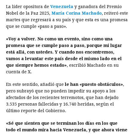
La líder opositora de
Venezuela
y ganadora del Premio
c
s
a
r
n
n
a
i
p
Nobel de la Paz 2025,
María Corina Machado
, reiteró este
e
s
t
e
t
k
i
n
y
martes que regresará a su país y que esta es una promesa
que se cumple «paso a paso».
b
e
s
a
e
e
l
t
L
o
n
A
d
r
d
i
«Voy a volver. No como un evento, sino como una
o
g
p
s
e
I
n
promesa que se cumple paso a paso, porque mi lugar
está allá, con ustedes. Y cuando nos encontremos,
k
e
p
s
n
k
vamos a levantar este país desde el mismo lado en el
r
t
que siempre hemos estado»
, escribió Machado en su
cuenta de X.
En este sentido, añadió que
le han «puesto obstáculos»
,
pero subrayó que no pueden impedir su apoyo a los
afectados de los recientes terremotos, que han dejado
3.535 personas fallecidas y 16.740 heridas, según el
último reporte del Gobierno.
«Sé que sienten que se terminan los días en los que
todo el mundo mira hacia Venezuela, y que ahora viene