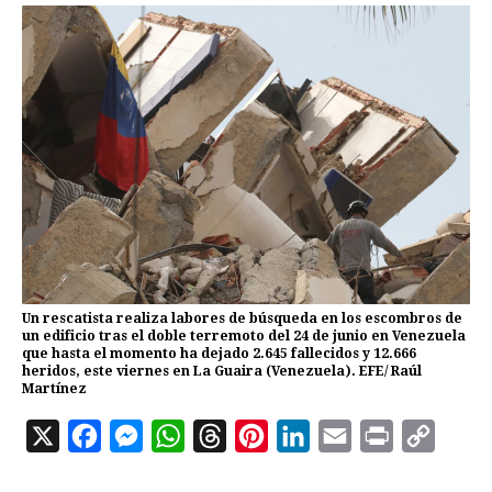
Un rescatista realiza labores de búsqueda en los escombros de
un edificio tras el doble terremoto del 24 de junio en Venezuela
que hasta el momento ha dejado 2.645 fallecidos y 12.666
heridos, este viernes en La Guaira (Venezuela). EFE/ Raúl
Martínez
X
F
M
W
T
P
L
E
P
C
a
e
h
h
i
i
m
r
o