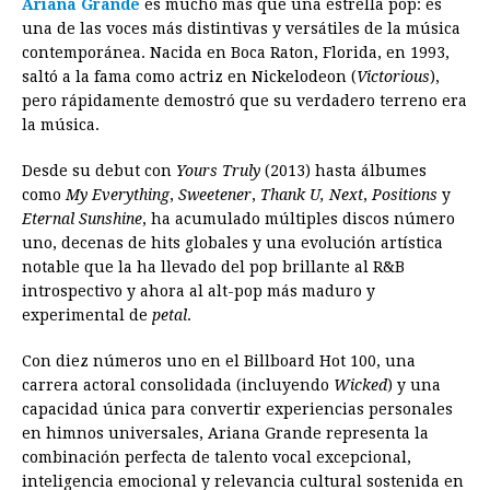
Ariana Grande
es mucho más que una estrella pop: es
una de las voces más distintivas y versátiles de la música
contemporánea. Nacida en Boca Raton, Florida, en 1993,
saltó a la fama como actriz en Nickelodeon (
Victorious
),
pero rápidamente demostró que su verdadero terreno era
la música.
Desde su debut con
Yours Truly
(2013) hasta álbumes
como
My Everything
,
Sweetener
,
Thank U, Next
,
Positions
y
Eternal Sunshine
, ha acumulado múltiples discos número
uno, decenas de hits globales y una evolución artística
notable que la ha llevado del pop brillante al R&B
introspectivo y ahora al alt-pop más maduro y
experimental de
petal
.
Con diez números uno en el Billboard Hot 100, una
carrera actoral consolidada (incluyendo
Wicked
) y una
capacidad única para convertir experiencias personales
en himnos universales, Ariana Grande representa la
combinación perfecta de talento vocal excepcional,
inteligencia emocional y relevancia cultural sostenida en