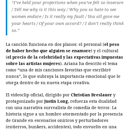
“I’ve held your projections when you’ve felt so insecure
/ Tell me why is it this way / Why you so hate to see
women endure / Is it really my fault / You all gave me
your hearts / Of your own accord? / I don’t really think
so.”
La canción funciona en dos planos: el personal (
el peso
de haber hecho que alguien se enamore
) y el cultural
(
el precio de la celebridad y las expectativas impuestas
sobre las artistas mujeres
). Ariana ha descrito el tema
como “una de mis canciones favoritas que escribiré
nunca”, lo que subraya la importancia emocional que le
otorga dentro de su nueva etapa creativa.
El videoclip oficial, dirigido por
Christian Breslauer
y
protagonizado por
Justin Long
, refuerza esta dualidad
con una narrativa surrealista de comedia de terror. La
historia sigue a un hombre atormentado por la presencia
de Grande en escenarios oníricos y perturbadores
(entierros, bunkers, accidentes), todo envuelto en una