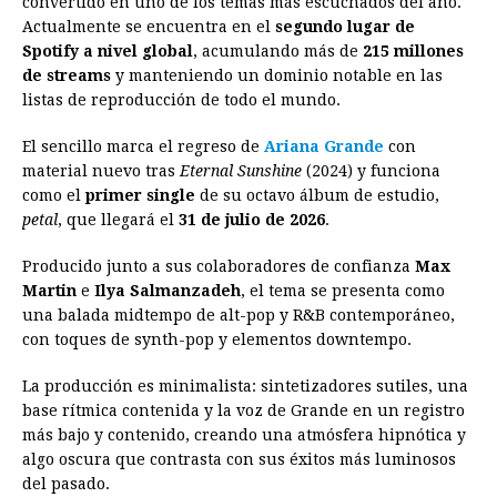
convertido en uno de los temas más escuchados del año.
Actualmente se encuentra en el
b
e
s
a
e
segundo lugar de
e
l
t
L
Spotify a nivel global
, acumulando más de
215 millones
o
n
A
d
r
d
i
de streams
y manteniendo un dominio notable en las
o
g
p
s
e
I
n
listas de reproducción de todo el mundo.
k
e
p
s
n
k
El sencillo marca el regreso de
Ariana Grande
con
r
t
material nuevo tras
Eternal Sunshine
(2024) y funciona
como el
primer single
de su octavo álbum de estudio,
petal
, que llegará el
31 de julio de 2026
.
Producido junto a sus colaboradores de confianza
Max
Martin
e
Ilya Salmanzadeh
, el tema se presenta como
una balada midtempo de alt-pop y R&B contemporáneo,
con toques de synth-pop y elementos downtempo.
La producción es minimalista: sintetizadores sutiles, una
base rítmica contenida y la voz de Grande en un registro
más bajo y contenido, creando una atmósfera hipnótica y
algo oscura que contrasta con sus éxitos más luminosos
del pasado.