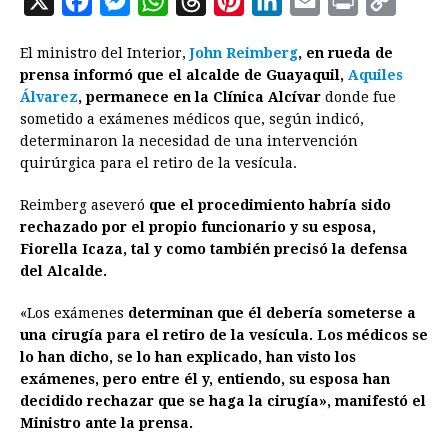
X
F
M
W
T
P
L
E
P
C
a
e
h
h
i
i
m
r
o
El ministro del Interior,
John Reimberg
, en rueda de
c
s
a
r
n
n
a
i
p
prensa informó que el alcalde de Guayaquil,
Aquiles
e
s
t
e
t
k
i
n
y
Álvarez
, permanece en la Clínica Alcívar
donde fue
sometido a exámenes médicos que, según indicó,
b
e
s
a
e
e
l
t
L
determinaron la necesidad de una intervención
o
n
A
d
r
d
i
quirúrgica para el retiro de la vesícula.
o
g
p
s
e
I
n
Reimberg aseveró
que el procedimiento habría sido
k
e
p
s
n
k
rechazado por el propio funcionario y su esposa,
r
t
Fiorella Icaza, tal y como también precisó la defensa
del Alcalde.
«Los exámenes
determinan que él debería someterse a
una cirugía para el retiro de la vesícula. Los médicos se
lo han dicho, se lo han explicado, han visto los
exámenes, pero entre él y, entiendo, su esposa han
decidido rechazar que se haga la cirugía», manifestó el
Ministro ante la prensa.