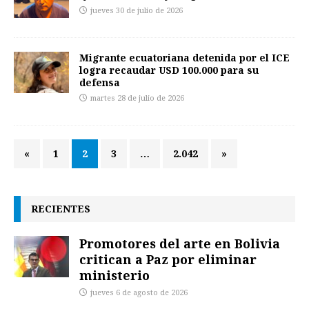
jueves 30 de julio de 2026
Migrante ecuatoriana detenida por el ICE
logra recaudar USD 100.000 para su
defensa
martes 28 de julio de 2026
«
1
2
3
…
2.042
»
RECIENTES
Promotores del arte en Bolivia
critican a Paz por eliminar
ministerio
jueves 6 de agosto de 2026