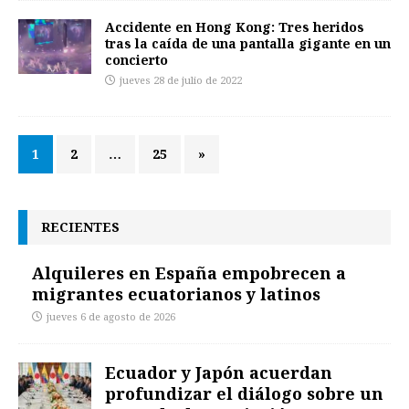
Accidente en Hong Kong: Tres heridos
tras la caída de una pantalla gigante en un
concierto
jueves 28 de julio de 2022
1
2
…
25
»
RECIENTES
Alquileres en España empobrecen a
migrantes ecuatorianos y latinos
jueves 6 de agosto de 2026
Ecuador y Japón acuerdan
profundizar el diálogo sobre un