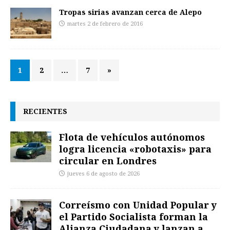
Tropas sirias avanzan cerca de Alepo
martes 2 de febrero de 2016
1
2
…
7
»
RECIENTES
Flota de vehículos autónomos
logra licencia «robotaxis» para
circular en Londres
jueves 6 de agosto de 2026
Correísmo con Unidad Popular y
el Partido Socialista forman la
Alianza Ciudadana y lanzan a