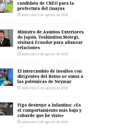
candidata de CREO para la
prefectura del Guayas
miércoles 5 de agosto de 2026
Ministro de Asuntos Exteriores
de Japón, Toshimitsu Motegi,
visitará Ecuador para afianzar
relaciones
miércoles 5 de agosto de 2026
El intercambio de insultos con
dirigentes del Remo se suma a
las polémicas de Neymar
miércoles 5 de agosto de 2026
Figo destruye a Infantino: «Es
el comportamiento más bajo y
cobarde que he visto»
miércoles 5 de agosto de 2026