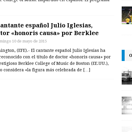
cantante español Julio Iglesias,
tor «honoris causa» por Berklee
mingo 10 de mayo de 2015
ngton, (EFE).- El cantante español Julio Iglesias ha
O
reconocido con el título de doctor «honoris causa» por
estigioso Berklee College of Music de Boston (EE.UU.),
lo considera «la figura más celebrada de
[…]