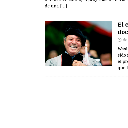
de una
[…]
El 
doc
do
Washi
sido 
el pr
que 