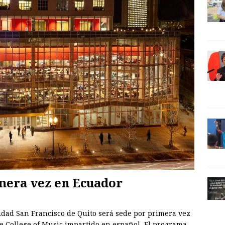
sidad San Francisco de Quito será sede por primera vez
ee College of Music impartido en español. El programa