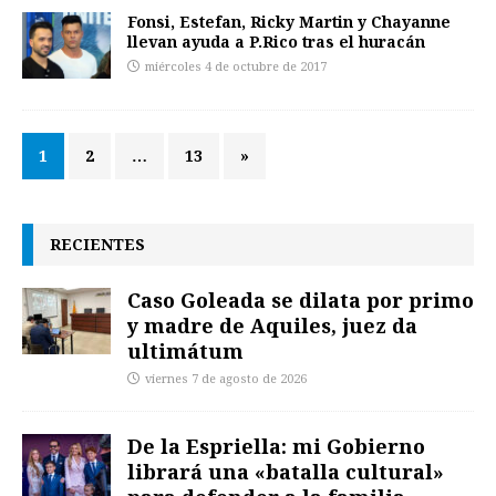
Fonsi, Estefan, Ricky Martin y Chayanne
llevan ayuda a P.Rico tras el huracán
miércoles 4 de octubre de 2017
1
2
…
13
»
RECIENTES
Caso Goleada se dilata por primo
y madre de Aquiles, juez da
ultimátum
viernes 7 de agosto de 2026
De la Espriella: mi Gobierno
librará una «batalla cultural»