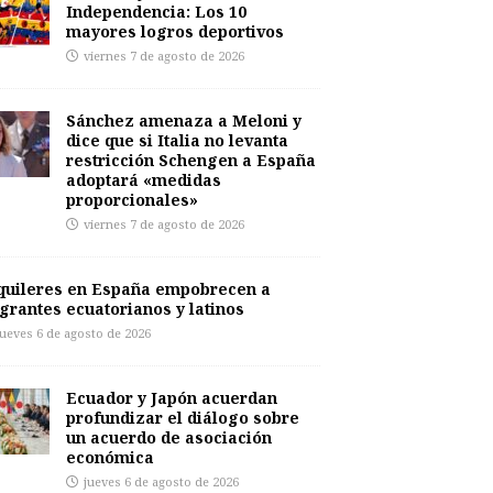
Independencia: Los 10
mayores logros deportivos
viernes 7 de agosto de 2026
Sánchez amenaza a Meloni y
dice que si Italia no levanta
restricción Schengen a España
adoptará «medidas
proporcionales»
viernes 7 de agosto de 2026
quileres en España empobrecen a
grantes ecuatorianos y latinos
jueves 6 de agosto de 2026
Ecuador y Japón acuerdan
profundizar el diálogo sobre
un acuerdo de asociación
económica
jueves 6 de agosto de 2026