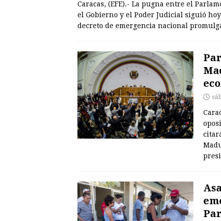
Caracas, (EFE).- La pugna entre el Parlam
el Gobierno y el Poder Judicial siguió ho
decreto de emergencia nacional promul
Par
Mad
ec
sá
Carac
opos
citar
Madu
pres
Asa
eme
Pa