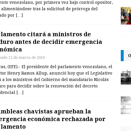
ento venezolano, por primera vez bajo control opositor,
y alimentándose tras la solicitud de prórroga del
gado por
[…]
lamento citará a ministros de
uro antes de decidir emergencia
onómica
O
bado 12 de marzo de 2016
as, (EFE).- El presidente del parlamento venezolano, el
itor Henry Ramos Allup, anunció hoy que el Legislativo
á a los ministros del Gobierno del mandatario Nicolás
ro para decidir sobre la renovación del decreto
idencial
[…]
mbleas chavistas aprueban la
rgencia económica rechazada por
rlamento