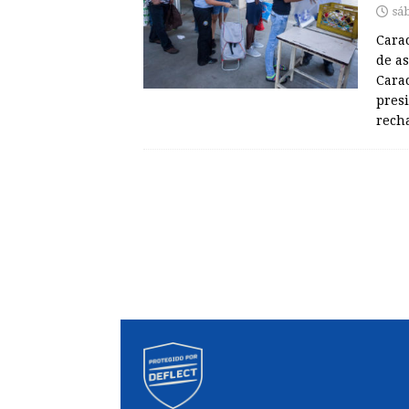
sá
Cara
de a
Carac
pres
rech