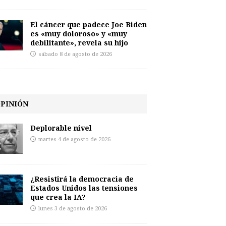
El cáncer que padece Joe Biden
es «muy doloroso» y «muy
debilitante», revela su hijo
sábado 8 de agosto de 2026
PINIÓN
Deplorable nivel
martes 4 de agosto de 2026
¿Resistirá la democracia de
Estados Unidos las tensiones
que crea la IA?
lunes 3 de agosto de 2026