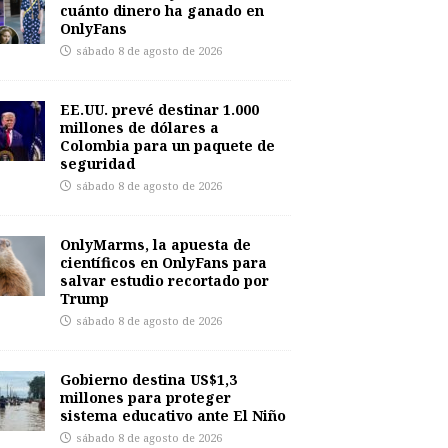
cuánto dinero ha ganado en
OnlyFans
sábado 8 de agosto de 2026
EE.UU. prevé destinar 1.000
millones de dólares a
Colombia para un paquete de
seguridad
sábado 8 de agosto de 2026
OnlyMarms, la apuesta de
científicos en OnlyFans para
salvar estudio recortado por
Trump
sábado 8 de agosto de 2026
Gobierno destina US$1,3
millones para proteger
sistema educativo ante El Niño
sábado 8 de agosto de 2026