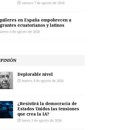
viernes 7 de agosto de 2026
quileres en España empobrecen a
grantes ecuatorianos y latinos
jueves 6 de agosto de 2026
PINIÓN
Deplorable nivel
martes 4 de agosto de 2026
¿Resistirá la democracia de
Estados Unidos las tensiones
que crea la IA?
lunes 3 de agosto de 2026