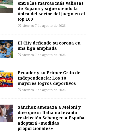
entre las marcas más valiosas
de España y sigue siendo la
única del sector del juego en el
top 100
viernes 7 de agosto de 2026
El City defiende su corona en
una liga ampliada
viernes 7 de agosto de 2026
Ecuador y su Primer Grito de
Independencia: Los 10
mayores logros deportivos
viernes 7 de agosto de 2026
Sánchez amenaza a Meloni y
dice que si Italia no levanta
restricción Schengen a España
adoptará «medidas
proporcionales»