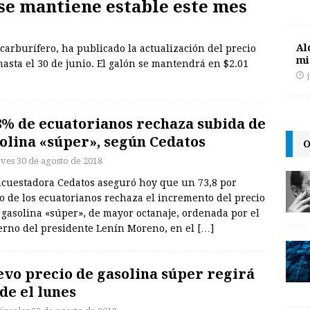
 se mantiene estable este mes
Al
carburífero, ha publicado la actualización del precio
mi
hasta el 30 de junio. El galón se mantendrá en $2.01
8% de ecuatorianos rechaza subida de
olina «súper», según Cedatos
O
eves 30 de agosto de 2018
ncuestadora Cedatos aseguró hoy que un 73,8 por
o de los ecuatorianos rechaza el incremento del precio
 gasolina «súper», de mayor octanaje, ordenada por el
erno del presidente Lenín Moreno, en el
[…]
vo precio de gasolina súper regirá
de el lunes