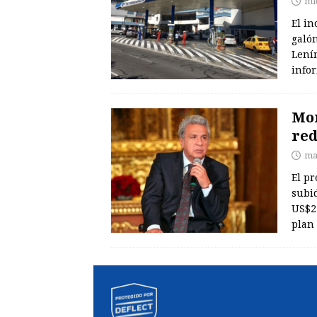
mi
El in
galó
Lení
info
Mor
red
ma
El pr
subid
US$2.
plan