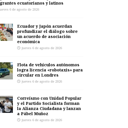
grantes ecuatorianos y latinos
jueves 6 de agosto de 2026
Ecuador y Japón acuerdan
profundizar el diálogo sobre
un acuerdo de asociación
económica
jueves 6 de agosto de 2026
Flota de vehículos autónomos
logra licencia «robotaxis» para
circular en Londres
jueves 6 de agosto de 2026
Correísmo con Unidad Popular
y el Partido Socialista forman
la Alianza Ciudadana y lanzan
a Pábel Muñoz
jueves 6 de agosto de 2026