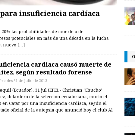
ara insuficiencia cardíaca
 20% las probabilidades de muerte o de
resos potenciales en más de una década en la lucha
 un nuevo
[…]
O
uficiencia cardiaca causó muerte de
ítez, según resultado forense
ércoles 31 de julio de 2013
quil (Ecuador), 31 jul (EFE).- Christian ‘Chucho’
ez, delantero de la selección ecuatoriana, murió el
 en Catar por una insuficiencia cardiaca, según el
tado oficial de la autopsia que anunció hoy el club Al