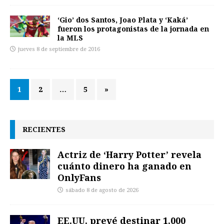
‘Gio’ dos Santos, Joao Plata y ‘Kaká’
fueron los protagonistas de la jornada en
la MLS
jueves 8 de septiembre de 2016
1
2
…
5
»
RECIENTES
Actriz de ‘Harry Potter’ revela
cuánto dinero ha ganado en
OnlyFans
sábado 8 de agosto de 2026
EE.UU. prevé destinar 1.000