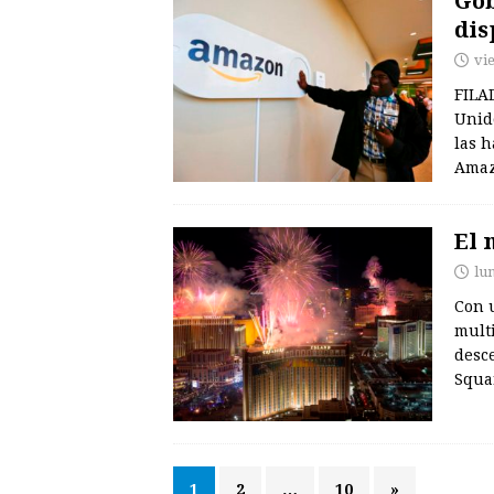
Gob
dis
vi
FILA
Unid
las h
Amaz
El 
lu
Con u
multi
desce
Squa
1
2
…
10
»