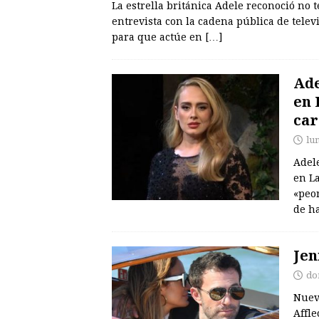
La estrella británica Adele reconoció no
entrevista con la cadena pública de telev
para que actúe en
[…]
Ade
en 
car
lu
Adele
en La
«peor
de h
Jen
do
Nueva
Affl