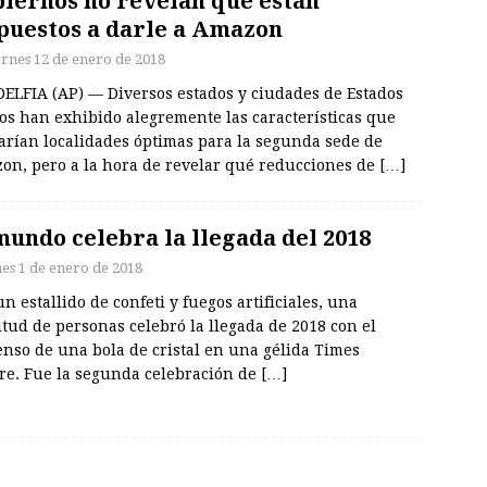
iernos no revelan qué están
puestos a darle a Amazon
ernes 12 de enero de 2018
DELFIA (AP) — Diversos estados y ciudades de Estados
os han exhibido alegremente las características que
arían localidades óptimas para la segunda sede de
on, pero a la hora de revelar qué reducciones de
[…]
mundo celebra la llegada del 2018
nes 1 de enero de 2018
n estallido de confeti y fuegos artificiales, una
tud de personas celebró la llegada de 2018 con el
nso de una bola de cristal en una gélida Times
re. Fue la segunda celebración de
[…]