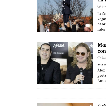
ju
La f
Vegas
habrí
info
Man
con
lu
Miami
Álex
prota
Anua