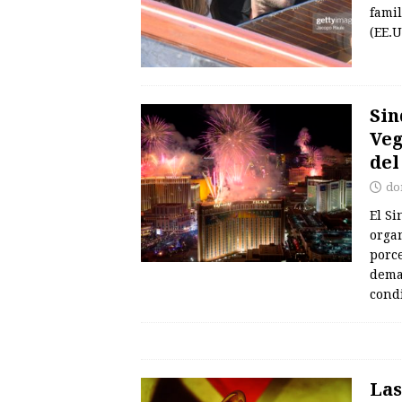
fami
(EE.
Sin
Veg
del
do
El Si
orga
porc
deman
cond
Las