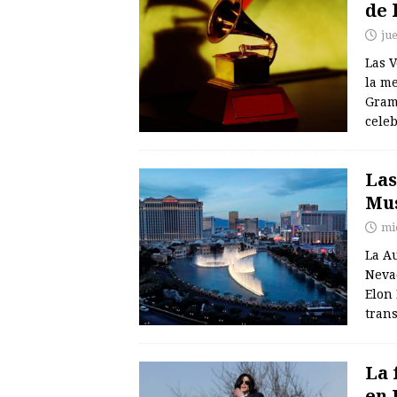
de 
ju
Las V
la me
Gram
celeb
Las
Mus
mi
La A
Neva
Elon
tran
La 
en 