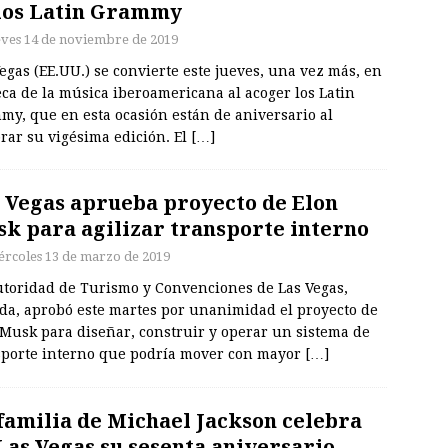
los Latin Grammy
eves 14 de noviembre de 2019
egas (EE.UU.) se convierte este jueves, una vez más, en
ca de la música iberoamericana al acoger los Latin
my, que en esta ocasión están de aniversario al
rar su vigésima edición. El
[…]
 Vegas aprueba proyecto de Elon
k para agilizar transporte interno
ércoles 13 de marzo de 2019
utoridad de Turismo y Convenciones de Las Vegas,
da, aprobó este martes por unanimidad el proyecto de
 Musk para diseñar, construir y operar un sistema de
sporte interno que podría mover con mayor
[…]
familia de Michael Jackson celebra
Las Vegas su sesenta aniversario