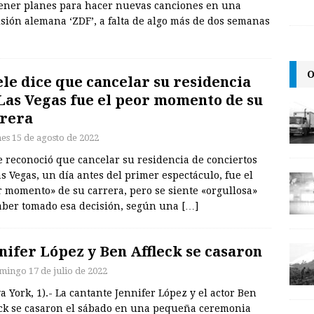
 tener planes para hacer nuevas canciones en una
isión alemana ‘ZDF’, a falta de algo más de dos semanas
O
le dice que cancelar su residencia
Las Vegas fue el peor momento de su
rera
nes 15 de agosto de 2022
 reconoció que cancelar su residencia de conciertos
s Vegas, un día antes del primer espectáculo, fue el
 momento» de su carrera, pero se siente «orgullosa»
aber tomado esa decisión, según una
[…]
nifer López y Ben Affleck se casaron
mingo 17 de julio de 2022
 York, 1).- La cantante Jennifer López y el actor Ben
eck se casaron el sábado en una pequeña ceremonia