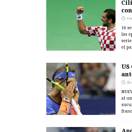
Cil
con
vi
16 se
las o
serie
el pa
US 
ant
do
NUEVA
al um
sucum
fran
And