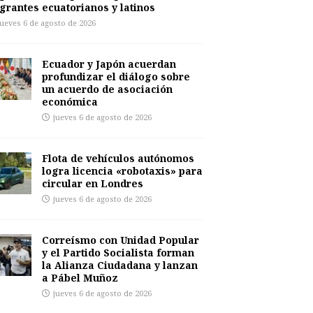
grantes ecuatorianos y latinos
jueves 6 de agosto de 2026
Ecuador y Japón acuerdan
profundizar el diálogo sobre
un acuerdo de asociación
económica
jueves 6 de agosto de 2026
Flota de vehículos autónomos
logra licencia «robotaxis» para
circular en Londres
jueves 6 de agosto de 2026
Correísmo con Unidad Popular
y el Partido Socialista forman
la Alianza Ciudadana y lanzan
a Pábel Muñoz
jueves 6 de agosto de 2026