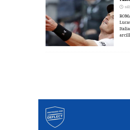
sá
ROMA
Lucas
Itali
arcil