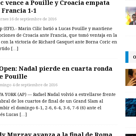
ic vence a Pouille y Croacia empata
 Francia 1-1
ernes 16 de septiembre de 2016
p (EFE).- Marin Cilic batió a Lucas Pouille y mantiene
pciones de Croacia ante Francia, que tomó ventaja en la
 con la victoria de Richard Gasquet ante Borna Coric en
rtido
[…]
O
Open: Nadal pierde en cuarta ronda
e Pouille
mingo 4 de septiembre de 2016
 YORK (AP) — Rafael Nadal volvió a estrellarse frente
bral de los cuartos de final de un Grand Slam al
bir el domingo 6-1, 2-6, 6-4, 3-6, 7-6 (6) ante el
cés Lucas
[…]
y Murray avanza a la final de Roma