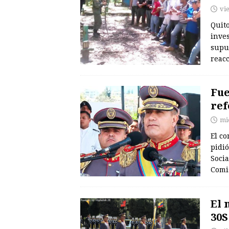
vi
Quito
inves
supue
reacc
Fue
ref
mi
El co
pidió
Socia
Comi
El 
30S