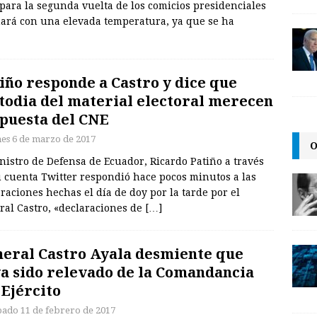
 para la segunda vuelta de los comicios presidenciales
hará con una elevada temperatura, ya que se ha
iño responde a Castro y dice que
todia del material electoral merecen
puesta del CNE
nes 6 de marzo de 2017
O
nistro de Defensa de Ecuador, Ricardo Patiño a través
u cuenta Twitter respondió hace pocos minutos a las
raciones hechas el día de doy por la tarde por el
ral Castro, «declaraciones de
[…]
eral Castro Ayala desmiente que
a sido relevado de la Comandancia
 Ejército
bado 11 de febrero de 2017