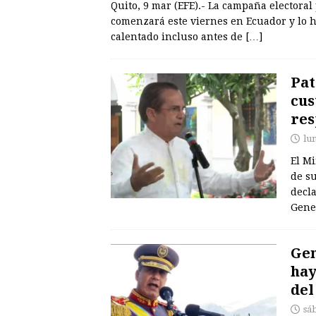
Quito, 9 mar (EFE).- La campaña electoral
comenzará este viernes en Ecuador y lo 
calentado incluso antes de
[…]
Pat
cus
res
lu
El Mi
de s
decla
Gene
Gen
hay
del
sá