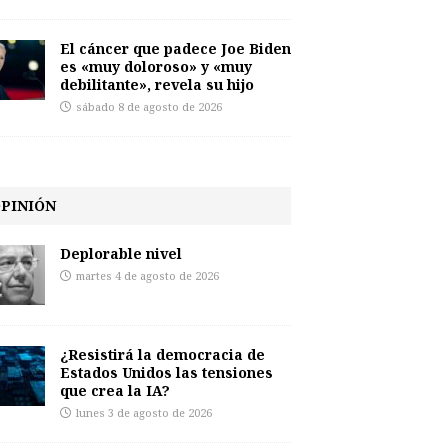
El cáncer que padece Joe Biden
es «muy doloroso» y «muy
debilitante», revela su hijo
sábado 8 de agosto de 2026
PINIÓN
Deplorable nivel
martes 4 de agosto de 2026
¿Resistirá la democracia de
Estados Unidos las tensiones
que crea la IA?
lunes 3 de agosto de 2026