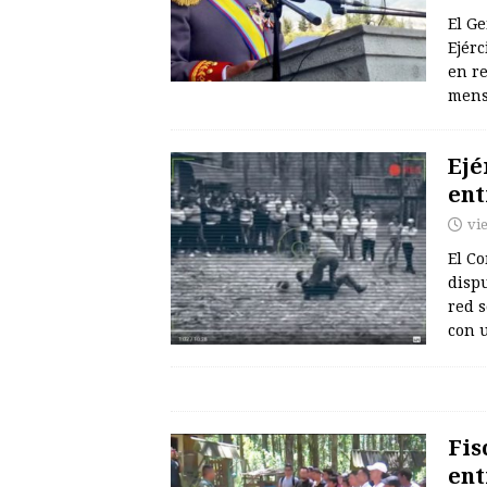
El G
Ejérc
en re
mens
Ejé
ent
vi
El Co
disp
red s
con 
Fis
ent