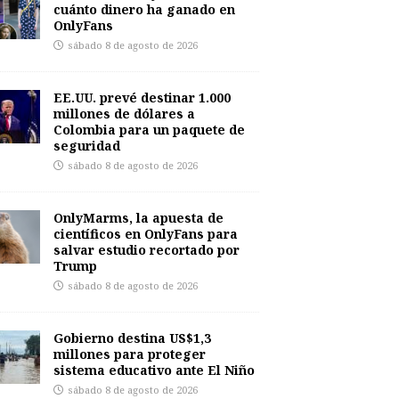
cuánto dinero ha ganado en
OnlyFans
sábado 8 de agosto de 2026
EE.UU. prevé destinar 1.000
millones de dólares a
Colombia para un paquete de
seguridad
sábado 8 de agosto de 2026
OnlyMarms, la apuesta de
científicos en OnlyFans para
salvar estudio recortado por
Trump
sábado 8 de agosto de 2026
Gobierno destina US$1,3
millones para proteger
sistema educativo ante El Niño
sábado 8 de agosto de 2026