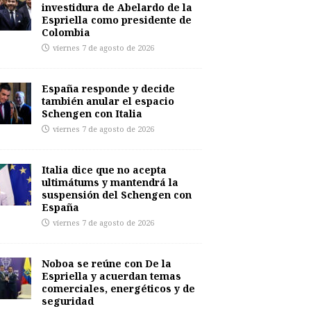
investidura de Abelardo de la
Espriella como presidente de
Colombia
viernes 7 de agosto de 2026
España responde y decide
también anular el espacio
Schengen con Italia
viernes 7 de agosto de 2026
Italia dice que no acepta
ultimátums y mantendrá la
suspensión del Schengen con
España
viernes 7 de agosto de 2026
Noboa se reúne con De la
Espriella y acuerdan temas
comerciales, energéticos y de
seguridad