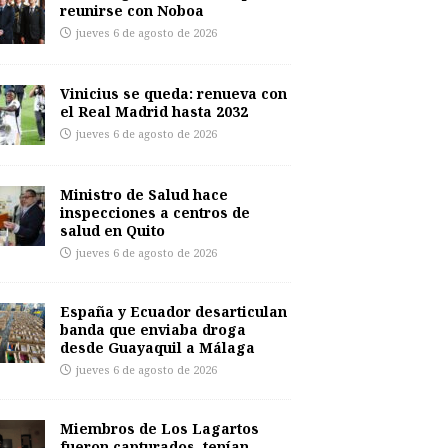
reunirse con Noboa
jueves 6 de agosto de 2026
Vinicius se queda: renueva con
el Real Madrid hasta 2032
jueves 6 de agosto de 2026
Ministro de Salud hace
inspecciones a centros de
salud en Quito
jueves 6 de agosto de 2026
España y Ecuador desarticulan
banda que enviaba droga
desde Guayaquil a Málaga
jueves 6 de agosto de 2026
Miembros de Los Lagartos
fueron capturados, tenían