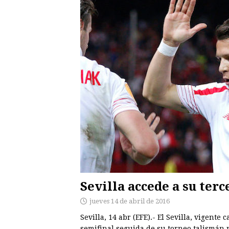
Sevilla accede a su terc
jueves 14 de abril de 2016
Sevilla, 14 abr (EFE).- El Sevilla, vigente
semifinal seguida de su torneo talismán p