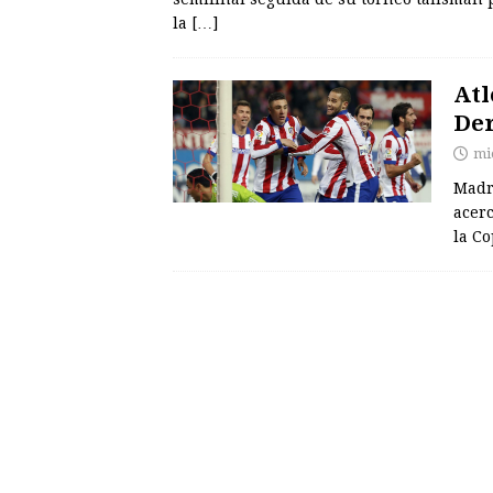
la
[…]
Atl
De
mi
Madri
acerc
la Co