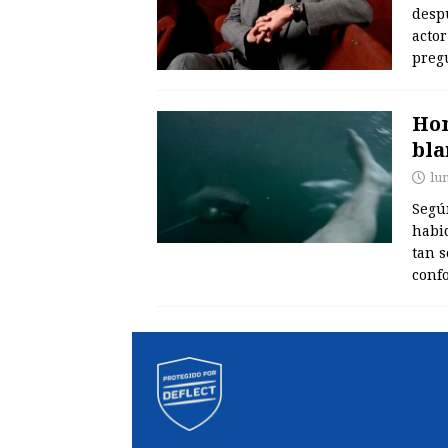
desp
actor
preg
Hom
bla
lu
Según
habi
tan s
conf