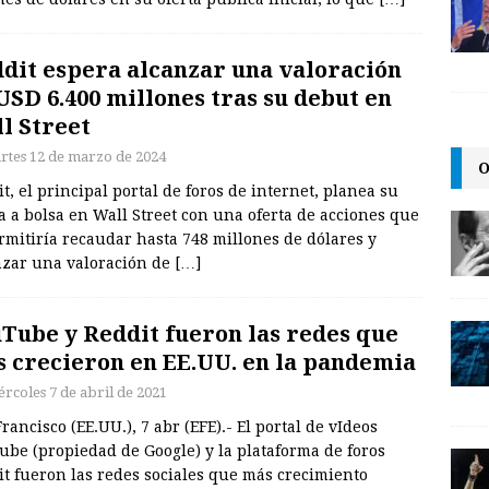
dit espera alcanzar una valoración
USD 6.400 millones tras su debut en
l Street
rtes 12 de marzo de 2024
O
t, el principal portal de foros de internet, planea su
a a bolsa en Wall Street con una oferta de acciones que
rmitiría recaudar hasta 748 millones de dólares y
nzar una valoración de
[…]
Tube y Reddit fueron las redes que
 crecieron en EE.UU. en la pandemia
ércoles 7 de abril de 2021
rancisco (EE.UU.), 7 abr (EFE).- El portal de vIdeos
ube (propiedad de Google) y la plataforma de foros
t fueron las redes sociales que más crecimiento