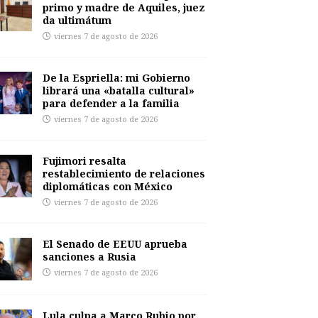
primo y madre de Aquiles, juez
da ultimátum
viernes 7 de agosto de 2026
De la Espriella: mi Gobierno
librará una «batalla cultural»
para defender a la familia
viernes 7 de agosto de 2026
Fujimori resalta
restablecimiento de relaciones
diplomáticas con México
viernes 7 de agosto de 2026
El Senado de EEUU aprueba
sanciones a Rusia
viernes 7 de agosto de 2026
Lula culpa a Marco Rubio por