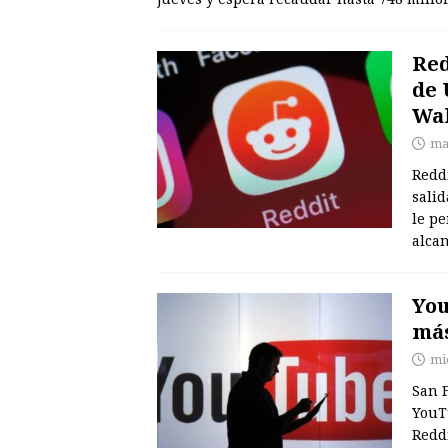
Red
de 
Wal
ma
Reddi
salid
le pe
alca
You
más
mi
San F
YouT
Reddi