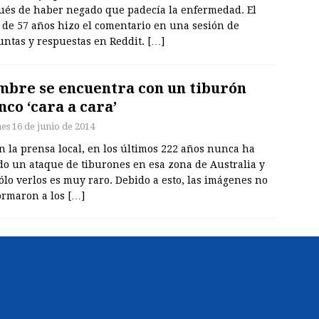
ués de haber negado que padecía la enfermedad. El
 de 57 años hizo el comentario en una sesión de
untas y respuestas en Reddit.
[…]
bre se encuentra con un tiburón
nco ‘cara a cara’
nes 16 de junio de 2014
 la prensa local, en los últimos 222 años nunca ha
do un ataque de tiburones en esa zona de Australia y
ólo verlos es muy raro. Debido a esto, las imágenes no
ormaron a los
[…]