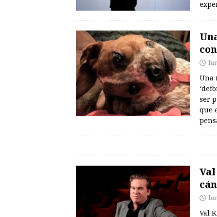
expe
Una
con
lu
Una 
‘defo
ser p
que 
pens
Val
cán
lu
Val 