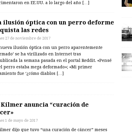
rimentaron en EE.UU. a lo largo del año
[…]
 ilusión óptica con un perro deforme
quista las redes
nes 27 de noviembre de 2017
nueva ilusión óptica con un perro aparentemente
rmado’ se ha virilizado en Internet tras
ublicada la semana pasada en el portal Reddit. «Pensé
el perro estaba mega deformado»; «Mi primer
amiento fue ‘¿cómo diablos
[…]
 Kilmer anuncia “curación de
cer»
nes 1 de mayo de 2017
Kilmer dijo que tuvo “una curación de cáncer” meses