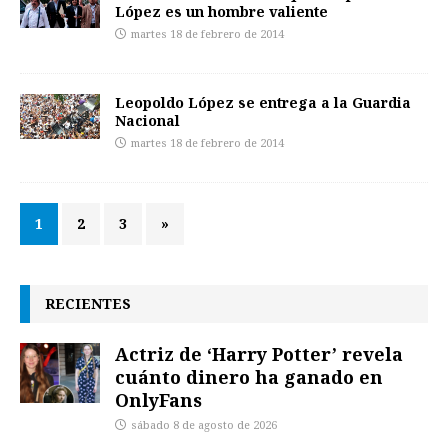
López es un hombre valiente
martes 18 de febrero de 2014
Leopoldo López se entrega a la Guardia
Nacional
martes 18 de febrero de 2014
1
2
3
»
RECIENTES
Actriz de ‘Harry Potter’ revela
cuánto dinero ha ganado en
OnlyFans
sábado 8 de agosto de 2026