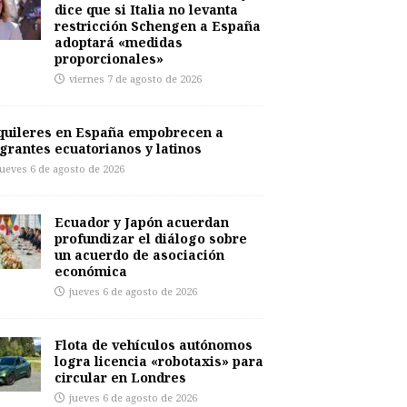
dice que si Italia no levanta
restricción Schengen a España
adoptará «medidas
proporcionales»
viernes 7 de agosto de 2026
quileres en España empobrecen a
grantes ecuatorianos y latinos
jueves 6 de agosto de 2026
Ecuador y Japón acuerdan
profundizar el diálogo sobre
un acuerdo de asociación
económica
jueves 6 de agosto de 2026
Flota de vehículos autónomos
logra licencia «robotaxis» para
circular en Londres
jueves 6 de agosto de 2026