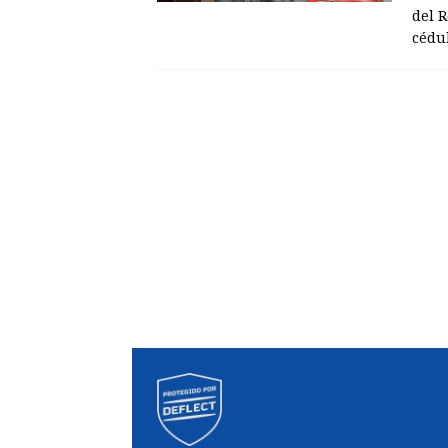
del R
cédu