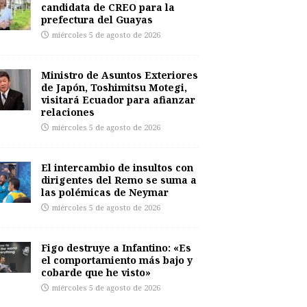
candidata de CREO para la
prefectura del Guayas
miércoles 5 de agosto de 2026
Ministro de Asuntos Exteriores
de Japón, Toshimitsu Motegi,
visitará Ecuador para afianzar
relaciones
miércoles 5 de agosto de 2026
El intercambio de insultos con
dirigentes del Remo se suma a
las polémicas de Neymar
miércoles 5 de agosto de 2026
Figo destruye a Infantino: «Es
el comportamiento más bajo y
cobarde que he visto»
miércoles 5 de agosto de 2026