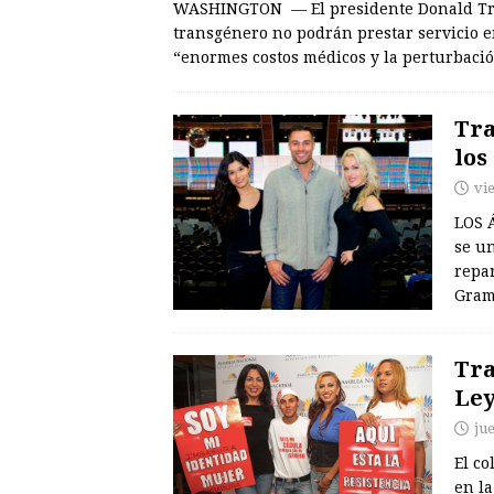
WASHINGTON — El presidente Donald Tru
transgénero no podrán prestar servicio 
“enormes costos médicos y la perturbació
Tra
lo
vi
LOS 
se un
repa
Gram
Tra
Ley
ju
El co
en l