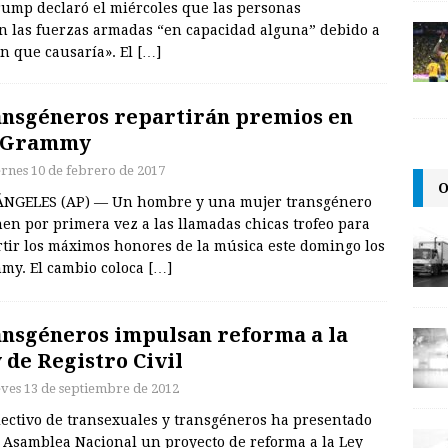
mp declaró el miércoles que las personas
en las fuerzas armadas “en capacidad alguna” debido a
n que causaría». El
[…]
nsgéneros repartirán premios en
s Grammy
ernes 10 de febrero de 2017
O
ÁNGELES (AP) — Un hombre y una mujer transgénero
en por primera vez a las llamadas chicas trofeo para
rtir los máximos honores de la música este domingo los
my. El cambio coloca
[…]
nsgéneros impulsan reforma a la
 de Registro Civil
eves 13 de septiembre de 2012
lectivo de transexuales y transgéneros ha presentado
a Asamblea Nacional un proyecto de reforma a la Ley