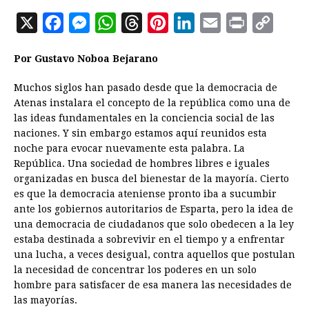
X
F
M
W
T
P
L
E
P
C
a
e
h
h
i
i
m
r
o
Por Gustavo Noboa Bejarano
c
s
a
r
n
n
a
i
p
e
s
t
e
t
k
i
n
y
Muchos siglos han pasado desde que la democracia de
Atenas instalara el concepto de la república como una de
b
e
s
a
e
e
l
t
L
las ideas fundamentales en la conciencia social de las
o
n
A
d
r
d
i
naciones. Y sin embargo estamos aquí reunidos esta
o
g
p
s
e
I
n
noche para evocar nuevamente esta palabra. La
República. Una sociedad de hombres libres e iguales
k
e
p
s
n
k
organizadas en busca del bienestar de la mayoría. Cierto
r
t
es que la democracia ateniense pronto iba a sucumbir
ante los gobiernos autoritarios de Esparta, pero la idea de
una democracia de ciudadanos que solo obedecen a la ley
estaba destinada a sobrevivir en el tiempo y a enfrentar
una lucha, a veces desigual, contra aquellos que postulan
la necesidad de concentrar los poderes en un solo
hombre para satisfacer de esa manera las necesidades de
las mayorías.