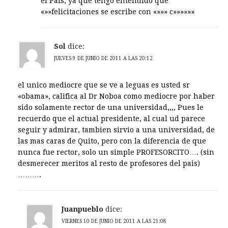
el País; ya que tengo entendido que
«»»felicitaciones se escribe con «»»» c»»»»»»
Sol
dice:
JUEVES 9 DE JUNIO DE 2011 A LAS 20:12
el unico mediocre que se ve a leguas es usted sr
«obama», califica al Dr Noboa como mediocre por haber
sido solamente rector de una universidad,,,, Pues le
recuerdo que el actual presidente, al cual ud parece
seguir y admirar, tambien sirvio a una universidad, de
las mas caras de Quito, pero con la diferencia de que
nunca fue rector, solo un simple PROFESORCITO…. (sin
desmerecer meritos al resto de profesores del pais)
……….
Juanpueblo
dice:
VIERNES 10 DE JUNIO DE 2011 A LAS 21:08