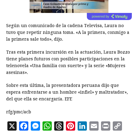
powered by
Según un comunicado de la cadena Televisa, Laura no
tuvo que repetir ninguna toma. «A la primera, conmigo a
la primera sale todo», dijo.
Tras esta primera incursión en la actuación, Laura Bozzo
tiene planes futuros con posibles participaciones en la
telenovela «Una familia con suerte» y la serie «Mujeres
asesinas».
Sobre esta última, la presentadora peruana dijo que
espera enfrentarse a un hombre «infiel» y maltratador»,
del que ella se encargaría. EFE
rfg/pmc/acb
X
F
M
W
T
P
L
E
P
C
a
e
h
h
i
i
m
r
o