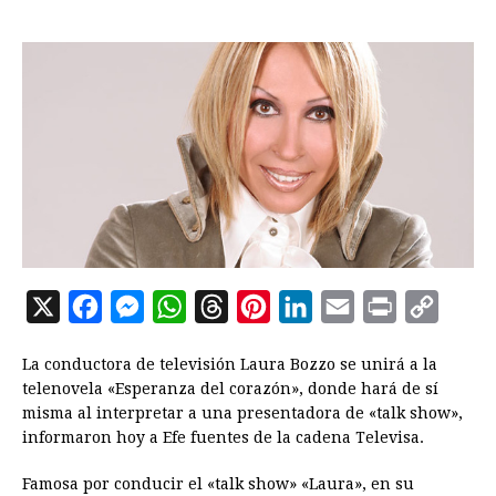
X
F
M
W
T
P
L
E
P
C
a
e
h
h
i
i
m
r
o
La conductora de televisión Laura Bozzo se unirá a la
c
s
a
r
n
n
a
i
p
telenovela «Esperanza del corazón», donde hará de sí
e
s
t
e
t
k
i
n
y
misma al interpretar a una presentadora de «talk show»,
informaron hoy a Efe fuentes de la cadena Televisa.
b
e
s
a
e
e
l
t
L
o
n
A
d
r
d
i
Famosa por conducir el «talk show» «Laura», en su