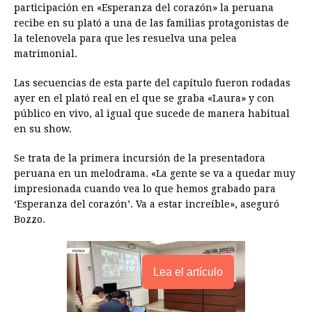
o
g
p
s
e
I
n
participación en «Esperanza del corazón» la peruana
recibe en su plató a una de las familias protagonistas de
k
e
p
s
n
k
la telenovela para que les resuelva una pelea
r
t
matrimonial.
Las secuencias de esta parte del capítulo fueron rodadas
ayer en el plató real en el que se graba «Laura» y con
público en vivo, al igual que sucede de manera habitual
en su show.
Se trata de la primera incursión de la presentadora
peruana en un melodrama. «La gente se va a quedar muy
impresionada cuando vea lo que hemos grabado para
‘Esperanza del corazón’. Va a estar increíble», aseguró
Bozzo.
Lea el artículo