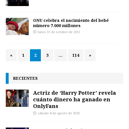
ONU celebra el nacimiento del bebé
número 7.000 millones
lunes 31 de octubre de 2011
«
1
2
3
…
114
»
RECIENTES
Actriz de ‘Harry Potter’ revela
cuánto dinero ha ganado en
OnlyFans
sábado 8 de agosto de 2026