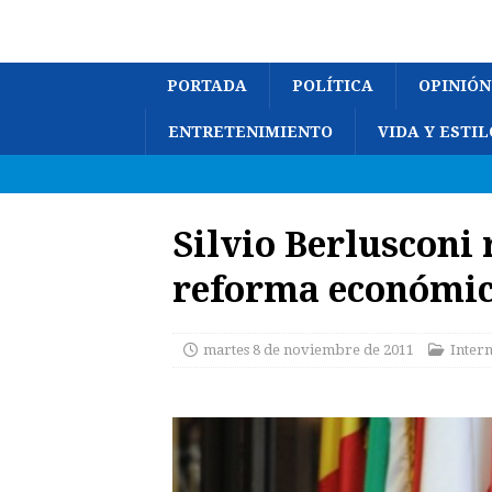
PORTADA
POLÍTICA
OPINIÓN
ENTRETENIMIENTO
VIDA Y ESTIL
Silvio Berlusconi
reforma económi
martes 8 de noviembre de 2011
Inter