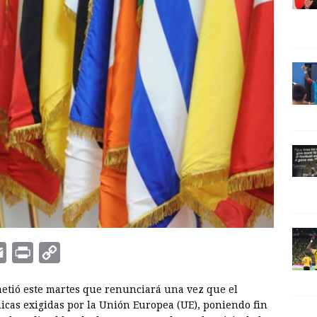
E
P
C
m
r
o
metió este martes que renunciará una vez que el
a
i
p
cas exigidas por la Unión Europea (UE), poniendo fin
i
n
y