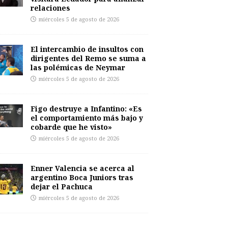
relaciones
miércoles 5 de agosto de 2026
El intercambio de insultos con
dirigentes del Remo se suma a
las polémicas de Neymar
miércoles 5 de agosto de 2026
Figo destruye a Infantino: «Es
el comportamiento más bajo y
cobarde que he visto»
miércoles 5 de agosto de 2026
Enner Valencia se acerca al
argentino Boca Juniors tras
dejar el Pachuca
miércoles 5 de agosto de 2026