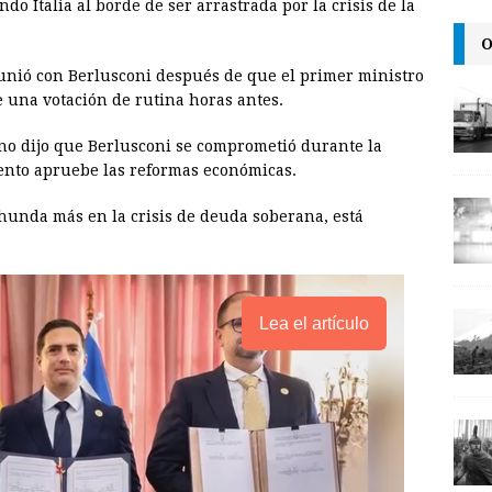
do Italia al borde de ser arrastrada por la crisis de la
l
t
L
O
i
eunió con Berlusconi después de que el primer ministro
n
 una votación de rutina horas antes.
k
no dijo que Berlusconi se comprometió durante la
ento apruebe las reformas económicas.
 hunda más en la crisis de deuda soberana, está
Lea el artículo