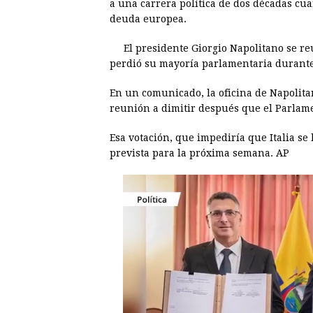
a una carrera política de dos décadas cuan
deuda europea.
b
e
s
a
e
e
o
n
A
d
r
d
El presidente Giorgio Napolitano se r
o
g
p
s
e
I
perdió su mayoría parlamentaria durante
k
e
p
s
n
En un comunicado, la oficina de Napolita
r
t
reunión a dimitir después que el Parlam
Esa votación, que impediría que Italia se
prevista para la próxima semana. AP