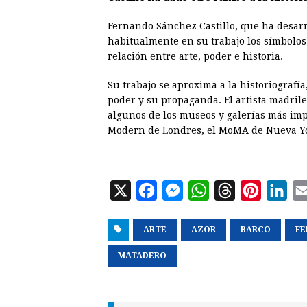
Fernando Sánchez Castillo, que ha desar
habitualmente en su trabajo los símbolos
relación entre arte, poder e historia.
Su trabajo se aproxima a la historiografía
poder y su propaganda. El artista madril
algunos de los museos y galerías más imp
Modern de Londres, el MoMA de Nueva Yor
X
F
M
W
T
P
L
a
e
h
h
i
i
ARTE
c
s
AZOR
a
r
BARCO
n
n
FE
e
s
t
e
t
k
MATADERO
b
e
s
a
e
e
o
n
A
d
r
d