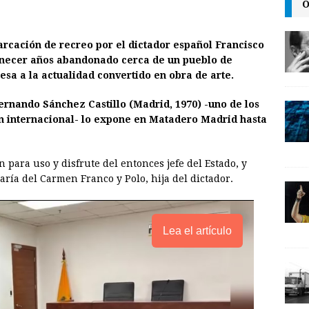
m
r
o
O
a
i
p
i
n
y
rcación de recreo por el dictador español Francisco
anecer años abandonado cerca de un pueblo de
l
t
L
esa a la actualidad convertido en obra de arte.
i
n
ernando Sánchez Castillo (Madrid, 1970) -uno de los
n internacional- lo expone en Matadero Madrid hasta
k
n para uso y disfrute del entonces jefe del Estado, y
ía del Carmen Franco y Polo, hija del dictador.
Lea el artículo