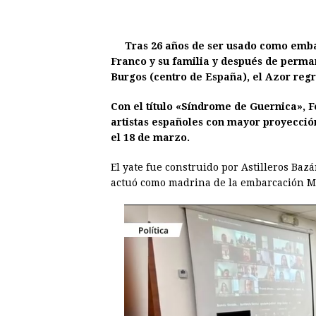
a
e
h
h
i
i
c
s
a
r
n
n
e
s
t
e
t
k
Tras 26 años de ser usado como emba
Franco y su familia y después de perm
b
e
s
a
e
e
Burgos (centro de España), el Azor regr
o
n
A
d
r
d
o
g
p
s
e
I
Con el título «Síndrome de Guernica», F
artistas españoles con mayor proyecció
k
e
p
s
n
el 18 de marzo.
r
t
El yate fue construido por Astilleros Bazá
actuó como madrina de la embarcación Mar