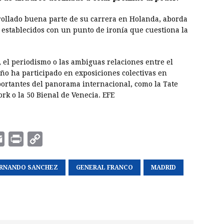
rollado buena parte de su carrera en Holanda, aborda
 establecidos con un punto de ironía que cuestiona la
, el periodismo o las ambiguas relaciones entre el
eño ha participado en exposiciones colectivas en
ortantes del panorama internacional, como la Tate
k o la 50 Bienal de Venecia. EFE
E
P
C
m
r
o
RNANDO SANCHEZ
a
i
p
GENERAL FRANCO
MADRID
i
n
y
l
t
L
i