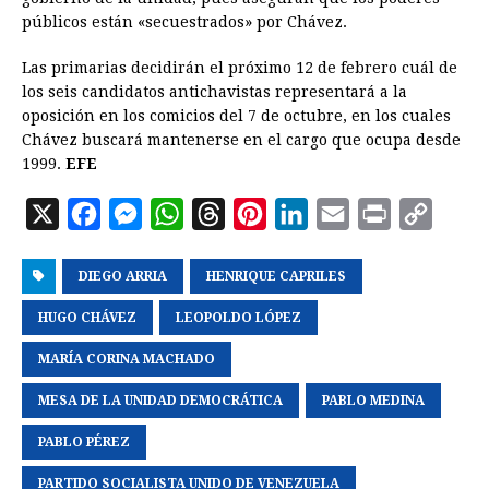
públicos están «secuestrados» por Chávez.
Las primarias decidirán el próximo 12 de febrero cuál de
los seis candidatos antichavistas representará a la
oposición en los comicios del 7 de octubre, en los cuales
Chávez buscará mantenerse en el cargo que ocupa desde
1999.
EFE
X
F
M
W
T
P
L
E
P
C
a
e
h
h
i
i
m
r
o
DIEGO ARRIA
c
s
a
HENRIQUE CAPRILES
r
n
n
a
i
p
e
s
t
e
t
k
i
n
y
HUGO CHÁVEZ
LEOPOLDO LÓPEZ
b
e
s
a
e
e
l
t
L
MARÍA CORINA MACHADO
o
n
A
d
r
d
i
MESA DE LA UNIDAD DEMOCRÁTICA
PABLO MEDINA
o
g
p
s
e
I
n
k
e
p
s
n
k
PABLO PÉREZ
r
t
PARTIDO SOCIALISTA UNIDO DE VENEZUELA