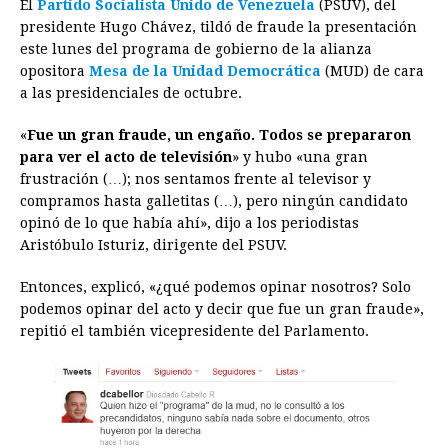
El
Partido Socialista Unido de Venezuela
(PSUV), del
c
s
a
r
n
n
a
i
p
presidente Hugo Chávez, tildó de fraude la presentación
e
s
t
e
t
k
i
n
y
este lunes del programa de gobierno de la alianza
opositora
Mesa de la Unidad Democrática
b
e
s
a
e
e
l
(MUD) de cara
t
L
a las presidenciales de octubre.
o
n
A
d
r
d
i
o
g
p
s
e
I
n
«
Fue un gran fraude, un engaño. Todos se prepararon
para ver el acto de televisión
» y hubo «una gran
k
e
p
s
n
k
frustración (…); nos sentamos frente al televisor y
r
t
compramos hasta galletitas (…), pero ningún candidato
opinó de lo que había ahí», dijo a los periodistas
Aristóbulo Isturiz, dirigente del PSUV.
Entonces, explicó, «¿qué podemos opinar nosotros? Solo
podemos opinar del acto y decir que fue un gran fraude»,
repitió el también vicepresidente del Parlamento.