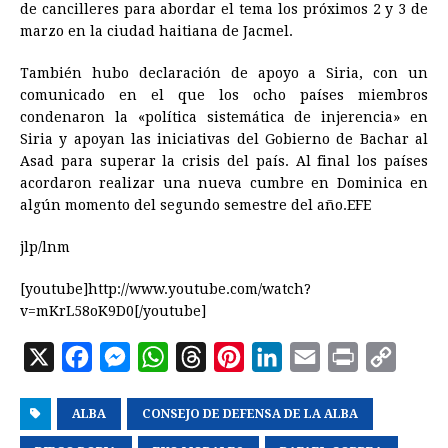
de cancilleres para abordar el tema los próximos 2 y 3 de
marzo en la ciudad haitiana de Jacmel.
También hubo declaración de apoyo a Siria, con un
comunicado en el que los ocho países miembros
condenaron la «política sistemática de injerencia» en
Siria y apoyan las iniciativas del Gobierno de Bachar al
Asad para superar la crisis del país. Al final los países
acordaron realizar una nueva cumbre en Dominica en
algún momento del segundo semestre del año.EFE
jlp/lnm
[youtube]http://www.youtube.com/watch?
v=mKrL58oK9D0[/youtube]
X
F
M
W
T
P
L
E
P
C
a
e
h
h
i
i
m
r
o
ALBA
c
s
CONSEJO DE DEFENSA DE LA ALBA
a
r
n
n
a
i
p
e
s
t
e
t
k
i
n
y