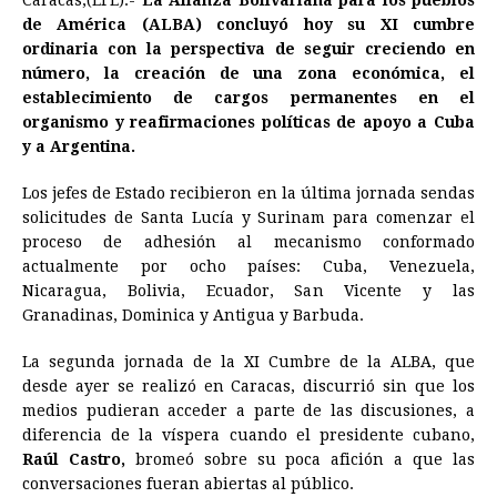
Caracas,(EFE).-
La Alianza Bolivariana para los pueblos
c
s
a
r
n
n
a
i
p
de América (ALBA) concluyó hoy su XI cumbre
e
s
t
e
t
k
i
n
y
ordinaria con la perspectiva de seguir creciendo en
número, la creación de una zona económica, el
b
e
s
a
e
e
l
t
L
establecimiento de cargos permanentes en el
o
n
A
d
r
d
i
organismo y reafirmaciones políticas de apoyo a Cuba
o
g
p
s
e
I
n
y a Argentina.
k
e
p
s
n
k
Los jefes de Estado recibieron en la última jornada sendas
r
t
solicitudes de Santa Lucía y Surinam para comenzar el
proceso de adhesión al mecanismo conformado
actualmente por ocho países: Cuba, Venezuela,
Nicaragua, Bolivia, Ecuador, San Vicente y las
Granadinas, Dominica y Antigua y Barbuda.
La segunda jornada de la XI Cumbre de la ALBA, que
desde ayer se realizó en Caracas, discurrió sin que los
medios pudieran acceder a parte de las discusiones, a
diferencia de la víspera cuando el presidente cubano,
Raúl Castro,
bromeó sobre su poca afición a que las
conversaciones fueran abiertas al público.