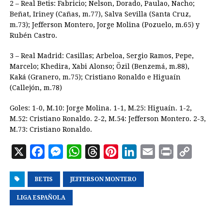
2 – Real Betis: Fabricio; Nelson, Dorado, Paulao, Nacho;
Beñat, Iriney (Cañas, m.77), Salva Sevilla (Santa Cruz,
m.73); Jefferson Montero, Jorge Molina (Pozuelo, m.65) y
Rubén Castro.
3 – Real Madrid: Casillas; Arbeloa, Sergio Ramos, Pepe,
Marcelo; Khedira, Xabi Alonso; Özil (Benzemá, m.88),
Kaká (Granero, m.75); Cristiano Ronaldo e Higuaín
(Callejón, m.78)
Goles: 1-0, M.10: Jorge Molina. 1-1, M.25: Higuaín. 1-2,
M.52: Cristiano Ronaldo. 2-2, M.54: Jefferson Montero. 2-3,
M.73: Cristiano Ronaldo.
X
F
M
W
T
P
L
E
P
C
a
e
h
h
i
i
m
r
o
BETIS
c
s
JEFFERSON MONTERO
a
r
n
n
a
i
p
e
s
t
e
t
k
i
n
y
LIGA ESPAÑOLA
b
e
s
a
e
e
l
t
L