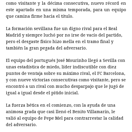
como visitante y la décima consecutiva, nuevo récord en
b
e
s
a
e
e
l
t
L
este apartado en una misma temporada, para un equipo
o
n
A
d
r
d
i
que camina firme hacia el título.
o
g
p
s
e
I
n
La formación sevillana fue un digno rival para el Real
k
e
p
s
n
k
Madrid y siempre luchó por no irse de vacío del partido,
r
t
pero el desgaste físico hizo mella en el tramo final y
también la gran pegada del adversario.
El equipo del portugués José Mourinho llegó a Sevilla con
unas estadística de miedo, líder indiscutible con diez
puntos de ventaja sobre su máximo rival, el FC Barcelona,
y con nueve victorias consecutivas como visitante, pero se
encontró a un rival con mucho desparpajo que le jugó de
igual a igual desde el pitido inicial.
La fuerza bética en el comienzo, con la ayuda de una
animosa grada que casi llenó el Benito Villamarín, le
valió al equipo de Pepe Mel para contrarrestar la calidad
del adversario.