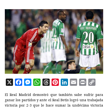
X
F
M
W
T
P
L
E
P
C
a
e
h
h
i
i
m
r
o
El Real Madrid demostró que también sabe sufrir para
c
s
a
r
n
n
a
i
p
ganar los partidos y ante el Real Betis logró una trabajada
e
s
t
e
t
k
i
n
y
victoria por 2-3 que le hace sumar la undécima victoria