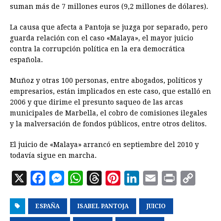
suman más de 7 millones euros (9,2 millones de dólares).
La causa que afecta a Pantoja se juzga por separado, pero
guarda relación con el caso «Malaya», el mayor juicio
contra la corrupción política en la era democrática
española.
Muñoz y otras 100 personas, entre abogados, políticos y
empresarios, están implicados en este caso, que estalló en
2006 y que dirime el presunto saqueo de las arcas
municipales de Marbella, el cobro de comisiones ilegales
y la malversación de fondos públicos, entre otros delitos.
El juicio de «Malaya» arrancó en septiembre del 2010 y
todavía sigue en marcha.
X
F
M
W
T
P
L
E
P
C
a
e
h
h
i
i
m
r
o
ESPAÑA
c
s
ISABEL PANTOJA
a
r
n
n
JUICIO
a
i
p