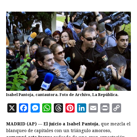
Isabel Pantoja, cantautora. Foto de Archivo, La República.
X
F
M
W
T
P
L
E
P
C
a
e
h
h
i
i
m
r
o
MADRID (AP)
—
El juicio a Isabel Pantoja
, que mezcla el
c
s
a
r
n
n
a
i
p
blanqueo de capitales con un triángulo amoroso,
e
s
t
e
t
k
i
n
y