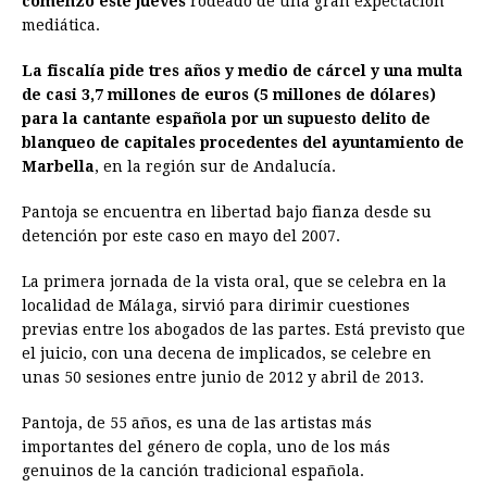
comenzó este jueves
rodeado de una gran expectación
mediática.
b
e
s
a
e
e
l
t
L
o
n
A
d
r
d
i
La fiscalía pide tres años y medio de cárcel y una multa
o
g
p
s
e
I
n
de casi 3,7 millones de euros (5 millones de dólares)
para la cantante española por un supuesto delito de
k
e
p
s
n
k
blanqueo de capitales procedentes del ayuntamiento de
r
t
Marbella
, en la región sur de Andalucía.
Pantoja se encuentra en libertad bajo fianza desde su
detención por este caso en mayo del 2007.
La primera jornada de la vista oral, que se celebra en la
localidad de Málaga, sirvió para dirimir cuestiones
previas entre los abogados de las partes. Está previsto que
el juicio, con una decena de implicados, se celebre en
unas 50 sesiones entre junio de 2012 y abril de 2013.
Pantoja, de 55 años, es una de las artistas más
importantes del género de copla, uno de los más
genuinos de la canción tradicional española.