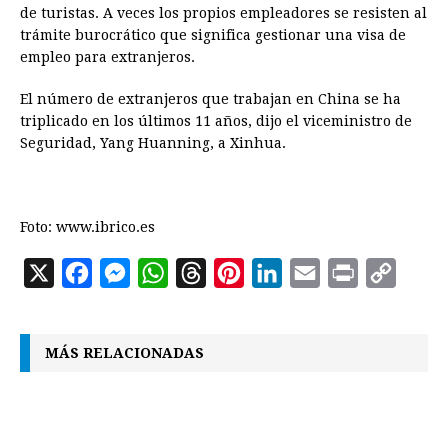
de turistas. A veces los propios empleadores se resisten al
trámite burocrático que significa gestionar una visa de
empleo para extranjeros.
El número de extranjeros que trabajan en China se ha
triplicado en los últimos 11 años, dijo el viceministro de
Seguridad, Yang Huanning, a Xinhua.
Foto: www.ibrico.es
X
F
M
W
T
P
L
E
P
C
a
e
h
h
i
i
m
r
o
c
s
a
r
n
n
a
i
p
MÁS RELACIONADAS
e
s
t
e
t
k
i
n
y
b
e
s
a
e
e
l
t
L
o
n
A
d
r
d
i