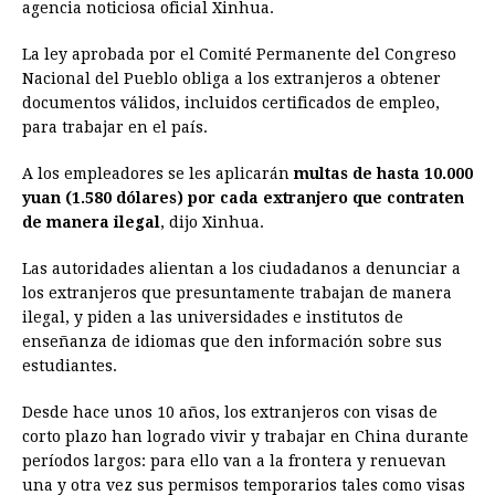
agencia noticiosa oficial Xinhua.
b
e
s
a
e
e
l
t
L
o
n
A
d
r
d
i
La ley aprobada por el Comité Permanente del Congreso
o
g
p
s
e
I
n
Nacional del Pueblo obliga a los extranjeros a obtener
documentos válidos, incluidos certificados de empleo,
k
e
p
s
n
k
para trabajar en el país.
r
t
A los empleadores se les aplicarán
multas de hasta 10.000
yuan (1.580 dólares) por cada extranjero que contraten
de manera ilegal
, dijo Xinhua.
Las autoridades alientan a los ciudadanos a denunciar a
los extranjeros que presuntamente trabajan de manera
ilegal, y piden a las universidades e institutos de
enseñanza de idiomas que den información sobre sus
estudiantes.
Desde hace unos 10 años, los extranjeros con visas de
corto plazo han logrado vivir y trabajar en China durante
períodos largos: para ello van a la frontera y renuevan
una y otra vez sus permisos temporarios tales como visas