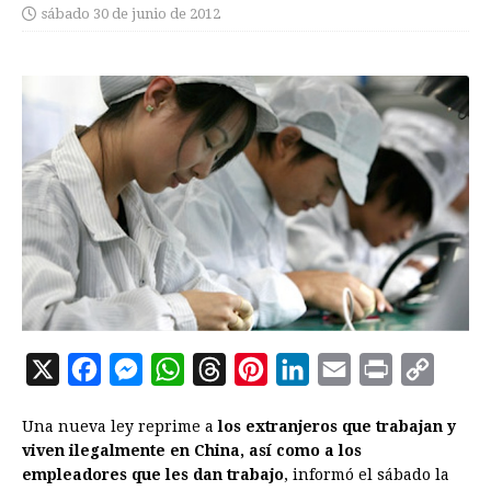
sábado 30 de junio de 2012
X
F
M
W
T
P
L
E
P
C
a
e
h
h
i
i
m
r
o
Una nueva ley reprime a
los extranjeros que trabajan y
c
s
a
r
n
n
a
i
p
viven ilegalmente en China, así como a los
e
s
t
e
t
k
i
n
y
empleadores que les dan trabajo
, informó el sábado la