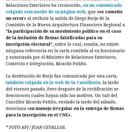
c
s
a
r
n
n
a
i
p
Relaciones Exteriores ha reconocido,
en un comunicado
e
s
t
e
t
k
i
n
y
colgado esta noche de su página web
, que
«se cometió
un error»
al atribuir la salida de Diego Borja de la
b
e
s
a
e
e
l
t
L
Comisión de la Nueva Arquitectura Financiera Regional a
o
n
A
d
r
d
i
“la participación de su movimiento político en el caso
o
g
p
s
e
I
n
de la inclusión de firmas falsificadas para su
inscripción electoral”
, sobre lo cual, resalta, no existe
k
e
p
s
n
k
ninguna referencia en la carta remitida al ex funcionario
r
t
y autorizada por el Ministro de Relaciones Exteriores,
Comercio e Integración, Ricardo Patiño.
La destitución de Borja fue comunicada por una carta,
también colgada en la web de la Cancillería
, la tarde
del viernes pasado. Pero después de la rectificación se
desconocen cuales hayan sido los motivos. Un tuit del
Canciller Ricardo Patiño, enviado la tarde del sábado,
menciona
«su manejo irregular en la entrega de firmas
para la inscripción en el CNE»
.
* FOTO API / JUAN CEVALLOS.