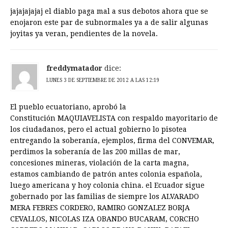
jajajajajaj el diablo paga mal a sus debotos ahora que se
enojaron este par de subnormales ya a de salir algunas
joyitas ya veran, pendientes de la novela.
freddymatador
dice:
LUNES 3 DE SEPTIEMBRE DE 2012 A LAS 12:19
El pueblo ecuatoriano, aprobó la
Constitución MAQUIAVELISTA con respaldo mayoritario de
los ciudadanos, pero el actual gobierno lo pisotea
entregando la soberanía, ejemplos, firma del CONVEMAR,
perdimos la soberanía de las 200 millas de mar,
concesiones mineras, violación de la carta magna,
estamos cambiando de patrón antes colonia española,
luego americana y hoy colonia china. el Ecuador sigue
gobernado por las familias de siempre los ALVARADO
MERA FEBRES CORDERO, RAMIRO GONZALEZ BORJA
CEVALLOS, NICOLAS IZA OBANDO BUCARAM, CORCHO