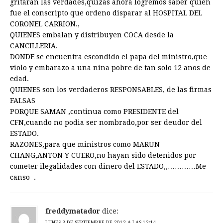
gritaran las verdades,quizas ahora logremos saber quien
fue el conscripto que ordeno disparar al HOSPITAL DEL
CORONEL CARRION.,
QUIENES embalan y distribuyen COCA desde la
CANCILLERIA.
DONDE se encuentra escondido el papa del ministro,que
violo y embarazo a una nina pobre de tan solo 12 anos de
edad.
QUIENES son los verdaderos RESPONSABLES, de las firmas
FALSAS
PORQUE SAMAN ,continua como PRESIDENTE del
CFN,cuando no podia ser nombrado,por ser deudor del
ESTADO.
RAZONES,para que ministros como MARUN
CHANG,ANTON Y CUERO,no hayan sido detenidos por
cometer ilegalidades con dinero del ESTADO,,…………Me
canso .
freddymatador
dice:
LUNES 3 DE SEPTIEMBRE DE 2012 A LAS 12:14