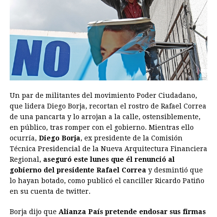
o
n
A
d
r
d
i
o
g
p
s
e
I
n
k
e
p
s
n
k
r
t
Un par de militantes del movimiento Poder Ciudadano,
que lidera Diego Borja, recortan el rostro de Rafael Correa
de una pancarta y lo arrojan a la calle, ostensiblemente,
en público, tras romper con el gobierno. Mientras ello
ocurría,
Diego Borja
, ex presidente de la Comisión
Técnica Presidencial de la Nueva Arquitectura Financiera
Regional,
aseguró este lunes que él renunció al
gobierno del presidente Rafael Correa
y desmintió que
lo hayan botado, como publicó el canciller Ricardo Patiño
en su cuenta de twitter.
Borja dijo que
Alianza País pretende endosar sus firmas