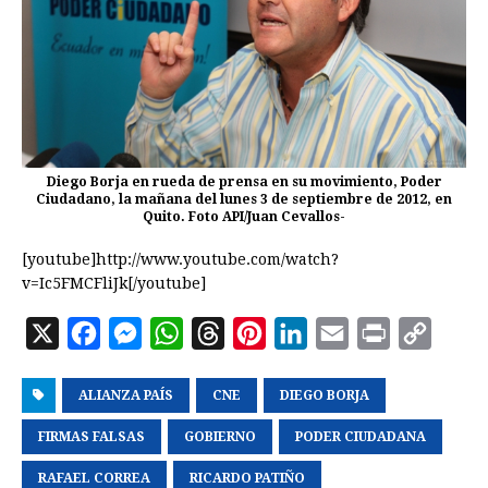
Diego Borja en rueda de prensa en su movimiento, Poder
Ciudadano, la mañana del lunes 3 de septiembre de 2012, en
Quito. Foto API/Juan Cevallos-
[youtube]http://www.youtube.com/watch?
v=Ic5FMCFliJk[/youtube]
X
F
M
W
T
P
L
E
P
C
a
e
h
h
i
i
m
r
o
ALIANZA PAÍS
c
s
a
CNE
r
n
DIEGO BORJA
n
a
i
p
e
s
t
e
t
k
i
n
y
FIRMAS FALSAS
GOBIERNO
PODER CIUDADANA
b
e
s
a
e
e
l
t
L
RAFAEL CORREA
RICARDO PATIÑO