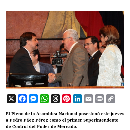
X
F
M
W
T
P
L
E
P
C
a
e
h
h
i
i
m
r
o
El Pleno de la Asamblea Nacional posesionó este jueves
c
s
a
r
n
n
a
i
p
a Pedro Páez Pérez como el primer Superintendente
e
s
t
e
t
k
i
n
y
de Control del Poder de Mercado
.