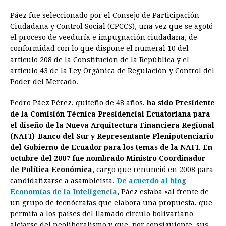
b
e
s
a
e
e
l
t
L
Páez fue seleccionado por el Consejo de Participación
o
n
A
d
r
d
i
Ciudadana y Control Social (CPCCS), una vez que se agotó
o
g
p
s
e
I
n
el proceso de veeduría e impugnación ciudadana, de
conformidad con lo que dispone el numeral 10 del
k
e
p
s
n
k
artículo 208 de la Constitución de la República y el
r
t
artículo 43 de la Ley Orgánica de Regulación y Control del
Poder del Mercado.
Pedro Páez Pérez, quiteño de 48 años,
ha sido Presidente
de la Comisión Técnica Presidencial Ecuatoriana para
el diseño de la Nueva Arquitectura Financiera Regional
(NAFI)-Banco del Sur y Representante Plenipotenciario
del Gobierno de Ecuador para los temas de la NAFI. En
octubre del 2007 fue nombrado Ministro Coordinador
de Política Económica
, cargo que renunció en 2008 para
candidatizarse a asambleísta.
De acuerdo al blog
Economías de la Inteligencia
, Páez estaba «al frente de
un grupo de tecnócratas que elabora una propuesta, que
permita a los países del llamado círculo bolivariano
alejarse del neoliberalismo y que, por consiguiente, sus